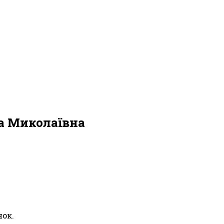
а Миколаївна
нок.