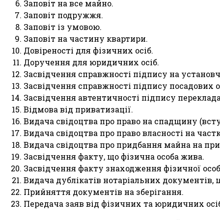
Заповіт на все майно.
Заповіт подружжя.
Заповіт із умовою.
Заповіт на частину квартири.
Довіреності для фізичних осіб.
Доручення для юридичних осіб.
Засвідчення справжності підпису на установ
Засвідчення справжності підпису посадових ос
Засвідчення автентичності підпису переклада
Відмова від приватизації.
Видача свідоцтва про право на спадщину (всту
Видача свідоцтва про право власності на част
Видача свідоцтва про придбання майна на при
Засвідчення факту, що фізична особа жива.
Засвідчення факту знаходження фізичної особ
Видача дублікатів нотаріальних документів, щ
Прийняття документів на зберігання.
Передача заяв від фізичних та юридичних ос