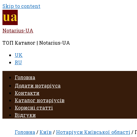
Skip to content
Notarius-UA
ТОП Каталог | Notarius-UA
UK
RU
Головна
Додати нотаріуса
Контакти
Каталог нотаріусів
Корисні статті
Відгуки
Головна
/
Київ
/
Нотаріуси Київської області
/ 