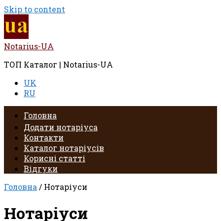
Skip to content
Notarius-UA
ТОП Каталог | Notarius-UA
UK
RU
Головна
Додати нотаріуса
Контакти
Каталог нотаріусів
Корисні статті
Відгуки
Головна
/ Нотаріуси
Нотаріуси