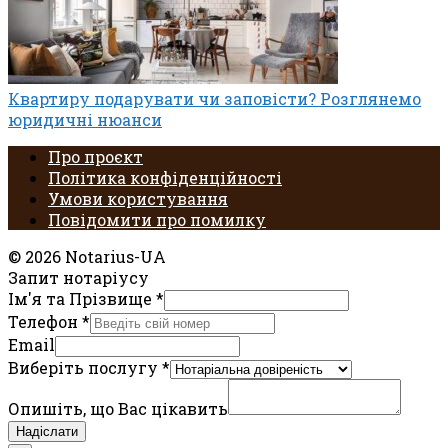
Квартиру подарувати чи заповісти? Розглянемо
юридичні нюанси
Про проєкт
Політика конфіденційності
Умови користування
Повідомити про помилку
© 2026 Notarius-UA
Запит нотаріусу
Ім'я та Прізвище
*
Телефон
*
Email
Виберіть послугу
*
Опишіть, що Вас цікавить
Надіслати