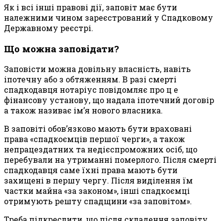
Як і всі інші правові дії, заповіт має бути
належними чином зареєстрований у Спадковому
Державному реєстрі.
Що можна заповідати?
Заповісти можна довільну власність, навіть
іпотечну або з обтяженням. В разі смерті
спадкодавця нотаріус повідомляє про ц е
фінансову установу, що надала іпотечний договір
а також називає ім’я нового власника.
В заповіті обов’язково мають бути враховані
права «спадкоємців першої черги», а також
непрацездатних та недієспроможних осіб, що
перебували на утриманні померлого. Після смерті
спадкодавця саме їхні права мають бути
захищені в першу чергу. Після виділення їм
частки майна «за законом», інші спадкоємці
отримують решту спадщини «за заповітом».
Треба підкреслити, що після складення заповіту