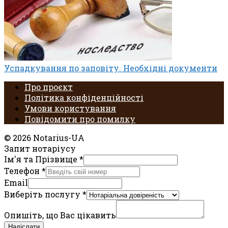
Успадкування по заповіту. Необхідні документи
Про проєкт
Політика конфіденційності
Умови користування
Повідомити про помилку
© 2026 Notarius-UA
Запит нотаріусу
Ім'я та Прізвище
*
Телефон
*
Email
Виберіть послугу
*
Опишіть, що Вас цікавить
Надіслати