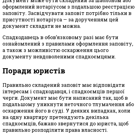
Документ може бути складений за шаблоном або
оформлений нотаріусом з подальшою реєстрацією
заповіту. Засвідчувати заповіт потрібно тільки в
присутності нотаріуса — за дорученням цей
документ складати не можна.
Спадкодавець в обов’язковому разі має бути
ознайомлений з правилами оформлення заповіту,
а також з можливістю оскарження цього
документу невдоволеними спадкоємцями.
Поради юристів
Правильно складений заповіт має відповідати
інтересам і спадкодавця, і спадкоємців першої
черги. Документ має бути написаний так, щоб в
подальшому уникнути неточного тлумачення або
оскарження його в суді. У деяких випадках, коли
на одну квартиру претендують декілька
спадкоємців, бажано звернутися до юриста, щоб
правильно розподілити права власності.