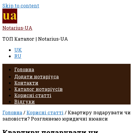
Skip to content
Notarius-UA
ТОП Каталог | Notarius-UA
UK
RU
Головна
Додати нотаріуса
Контакти
Каталог нотаріусів
Корисні статті
Відгуки
Головна
/
Корисні статті
/ Квартиру подарувати чи
заповісти? Розглянемо юридичні нюанси
Квартиру подарувати чи