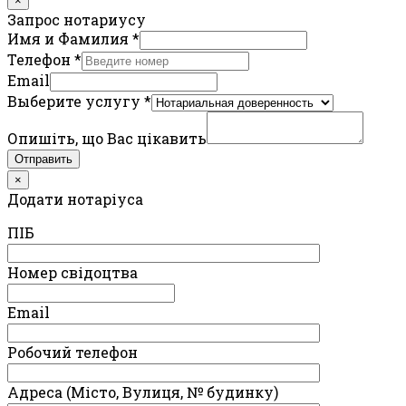
×
Запрос нотариусу
Имя и Фамилия
*
Телефон
*
Email
Выберите услугу
*
Опишіть, що Вас цікавить
Отправить
×
Додати нотаріуса
ПIБ
Номер свідоцтва
Email
Робочий телефон
Адреса (Місто, Вулиця, № будинку)