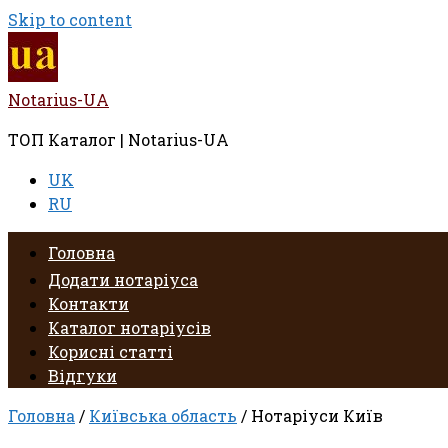
Skip to content
Notarius-UA
ТОП Каталог | Notarius-UA
UK
RU
Головна
Додати нотаріуса
Контакти
Каталог нотаріусів
Корисні статті
Відгуки
Головна
/
Київська область
/ Нотаріуси Київ