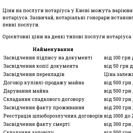
Ціни на послуги нотаріуса у Києві можуть варіюват
нотаріуса. Зазвичай, нотаріальні гонорари встано
певні послуги.
Орієнтовні ціни на деякі типові послуги нотаріус
Найменування
Засвідчення підпису на документі
від 100 грн 
Засвідчення копії документа
від 50 грн 
Засвідчення перекладів
Ціна залежи
Договір купівлі-продажу майна
від 500 грн 
Дарування майна
від 500 грн
Складання спадкового договору
від 500 грн
Засвідчення факту проживання
від 200 грн
Реєстрація шлюборозлучних договорів
від 1000 до 
Засвідчення факту смерті
від 300 грн
Складання заповіту
від 500 грн