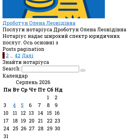
Дроботун Олена Леонідівна
Послуги нотаріуса Дроботун Олена Леонідівна
Нотаріус надає широкий спектр юридичних
послуг. Ось основні з
Posts pagination
1
2
…
42
Далі
Знайти нотаріуса
Search:
Календар
Серпень 2026
Пн
Вт
Ср
Чт
Пт
Сб
Нд
1
2
3
4
5
6
7
8
9
10
11
12
13
14
15
16
17
18
19
20
21
22
23
24
25
26
27
28
29
30
31