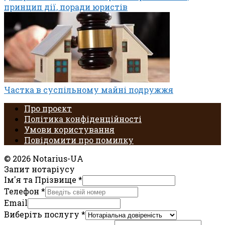
принцип дії, поради юристів
Частка в суспільному майні подружжя
Про проєкт
Політика конфіденційності
Умови користування
Повідомити про помилку
© 2026 Notarius-UA
Запит нотаріусу
Ім'я та Прізвище
*
Телефон
*
Email
Виберіть послугу
*