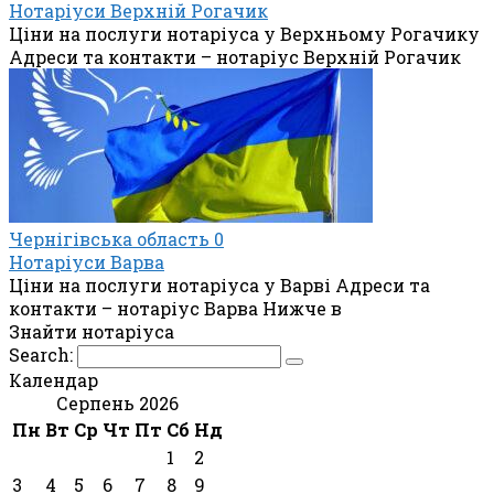
Нотаріуси Верхній Рогачик
Ціни на послуги нотаріуса у Верхньому Рогачику
Адреси та контакти – нотаріус Верхній Рогачик
Чернігівська область
0
Нотаріуси Варва
Ціни на послуги нотаріуса у Варві Адреси та
контакти – нотаріус Варва Нижче в
Знайти нотаріуса
Search:
Календар
Серпень 2026
Пн
Вт
Ср
Чт
Пт
Сб
Нд
1
2
3
4
5
6
7
8
9