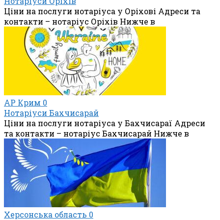
Нотаріуси Оріхів
Ціни на послуги нотаріуса у Оріхові Адреси та
контакти – нотаріус Оріхів Нижче в
АР Крим
0
Нотаріуси Бахчисарай
Ціни на послуги нотаріуса у Бахчисараї Адреси
та контакти – нотаріус Бахчисарай Нижче в
Херсонська область
0