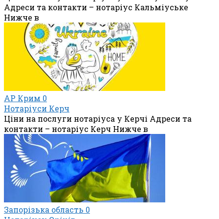
Адреси та контакти – нотаріус Кальміуське
Нижче в
АР Крим
0
Нотаріуси Керч
Ціни на послуги нотаріуса у Керчі Адреси та
контакти – нотаріус Керч Нижче в
Запорізька область
0