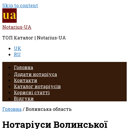
Skip to content
Notarius-UA
ТОП Каталог | Notarius-UA
UK
RU
Головна
Додати нотаріуса
Контакти
Каталог нотаріусів
Корисні статті
Відгуки
Головна
/ Волинська область
Нотаріуси Волинської