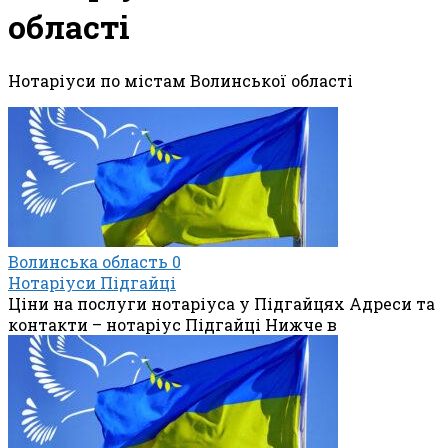
області
Нотаріуси по містам Волинської області
Волинська область
0
Нотаріуси Підгайці
Ціни на послуги нотаріуса у Підгайцях Адреси та
контакти – нотаріус Підгайці Нижче в