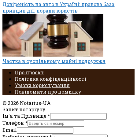
Довіреність на авто в Україні: правова база,
принцип дії, поради юристів
Частка в суспільному майні подружжя
Про проєкт
Політика конфіденційності
Умови користування
Повідомити про помилку
© 2026 Notarius-UA
Запит нотаріусу
Ім'я та Прізвище
*
Телефон
*
Email
Виберіть послугу
*