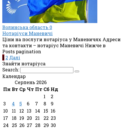
Волинська область
0
Нотаріуси Маневичі
Ціни на послуги нотаріуса у Маневичях Адреси
та контакти – нотаріус Маневичі Нижче в
Posts pagination
1
2
Далі
Знайти нотаріуса
Search:
Календар
Серпень 2026
Пн
Вт
Ср
Чт
Пт
Сб
Нд
1
2
3
4
5
6
7
8
9
10
11
12
13
14
15
16
17
18
19
20
21
22
23
24
25
26
27
28
29
30