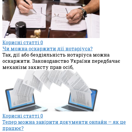
Корисні статті
0
Чи можна оскаржити дії нотаріуса?
Так, дії або бездіяльність нотаріуса можна
оскаржити. Законодавство України передбачає
механізм захисту прав осіб,
Корисні статті
0
Тепер можна завірити документи онлайн — як це
працює?