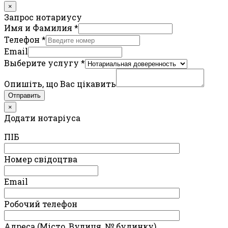
×
Запрос нотариусу
Имя и Фамилия
*
Телефон
*
Email
Выберите услугу
*
Опишіть, що Вас цікавить
Отправить
×
Додати нотаріуса
ПIБ
Номер свідоцтва
Email
Робочий телефон
Адреса (Місто, Вулиця, № будинку)