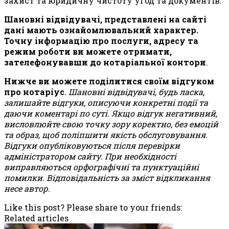
захист та юридичну чистоту угод та документів.
Шановні відвідувачі, представлені на сайті
дані мають ознайомлювальний характер.
Точну інформацію про послуги, адресу та
режим роботи ви можете отримати,
зателефонувавши до нотаріальної контори
.
Нижче ви можете поділитися своїм відгуком
про нотаріус
. Шановні відвідувачі, будь ласка,
залишайте відгуки, описуючи конкретні події та
даючи коментарі по суті. Якщо відгук негативний,
висловлюйте свою точку зору коректно, без емоцій
та образ, щоб поліпшити якість обслуговування.
Відгуки опубліковуються після перевірки
адміністратором сайту. При необхідності
виправляються орфографічні та пунктуаційні
помилки. Відповідальність за зміст відкликання
несе автор.
Like this post? Please share to your friends:
Related articles