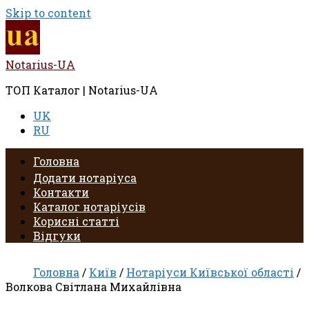
Skip to content
Notarius-UA
ТОП Каталог | Notarius-UA
UK
RU
Головна
Додати нотаріуса
Контакти
Каталог нотаріусів
Корисні статті
Відгуки
Головна
/
Київ
/
Нотаріуси Київської області
/
Волкова Світлана Михайлівна