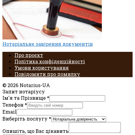
Нотаріальне завірення документів
Про проєкт
Політика конфіденційності
Умови користування
Повідомити про помилку
© 2026 Notarius-UA
Запит нотаріусу
Ім'я та Прізвище
*
Телефон
*
Email
Виберіть послугу
*
Опишіть, що Вас цікавить