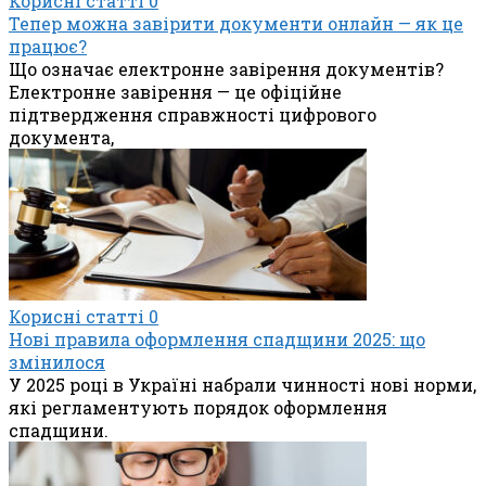
Корисні статті
0
Тепер можна завірити документи онлайн — як це
працює?
Що означає електронне завірення документів?
Електронне завірення — це офіційне
підтвердження справжності цифрового
документа,
Корисні статті
0
Нові правила оформлення спадщини 2025: що
змінилося
У 2025 році в Україні набрали чинності нові норми,
які регламентують порядок оформлення
спадщини.