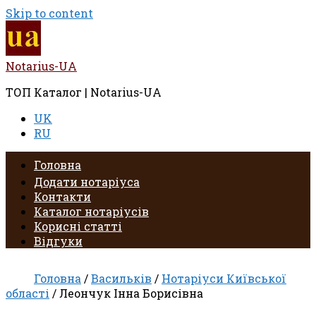
Skip to content
Notarius-UA
ТОП Каталог | Notarius-UA
UK
RU
Головна
Додати нотаріуса
Контакти
Каталог нотаріусів
Корисні статті
Відгуки
Головна
/
Васильків
/
Нотаріуси Київської
області
/ Леончук Інна Борисівна