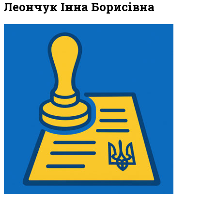
Леончук Інна Борисівна