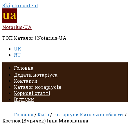
Skip to content
Notarius-UA
ТОП Каталог | Notarius-UA
UK
RU
Головна
Додати нотаріуса
Контакти
Каталог нотаріусів
Корисні статті
Відгуки
Головна
/
Київ
/
Нотаріуси Київської області
/
Костюк (Бурячек) Інна Миколаївна