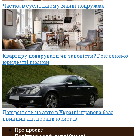
Частка в суспільному майні подружжя
Квартиру подарувати чи заповісти? Розглянемо
юридичні нюанси
Довіреність на авто в Україні: правова база,
принцип дії, поради юристів
Про проєкт