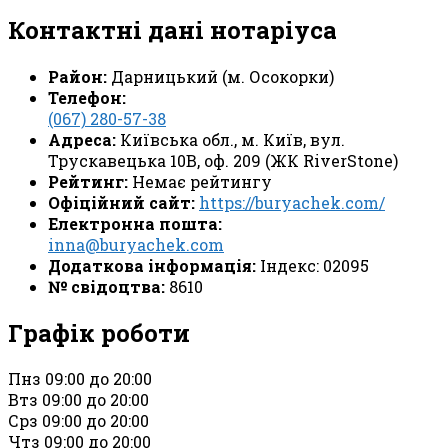
Контактні дані нотаріуса
Район:
Дарницький (м. Осокорки)
Телефон:
(067) 280-57-38
Адреса:
Київська обл., м. Київ, вул.
Трускавецька 10В, оф. 209 (ЖК RiverStone)
Рейтинг:
Немає рейтингу
Офіційний сайт:
https://buryachek.com/
Електронна пошта:
inna@buryachek.com
Додаткова інформація:
Індекс: 02095
№ свідоцтва:
8610
Графік роботи
Пн
з 09:00 до 20:00
Вт
з 09:00 до 20:00
Ср
з 09:00 до 20:00
Чт
з 09:00 до 20:00