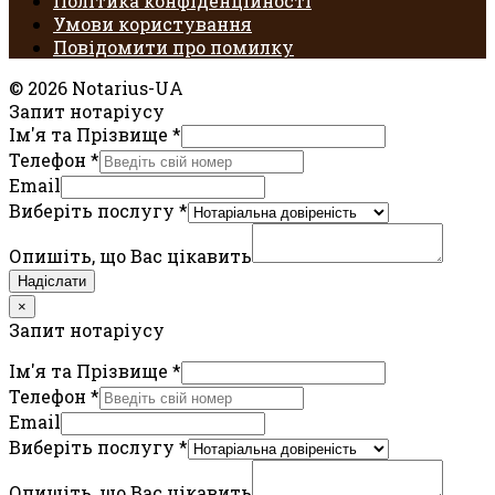
Політика конфіденційності
Умови користування
Повідомити про помилку
© 2026 Notarius-UA
Запит нотаріусу
Ім'я та Прізвище
*
Телефон
*
Email
Виберіть послугу
*
Опишіть, що Вас цікавить
Надіслати
×
Запит нотаріусу
Ім'я та Прізвище
*
Телефон
*
Email
Виберіть послугу
*
Опишіть, що Вас цікавить