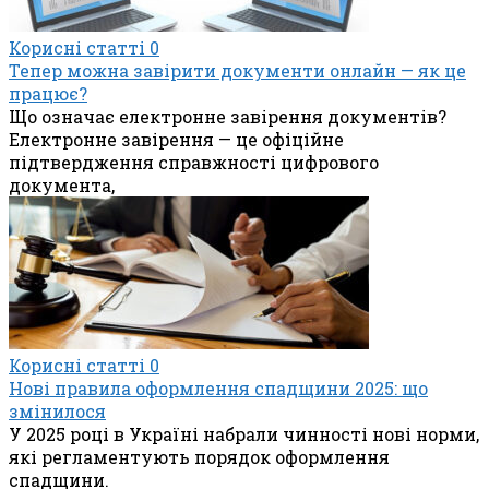
Корисні статті
0
Тепер можна завірити документи онлайн — як це
працює?
Що означає електронне завірення документів?
Електронне завірення — це офіційне
підтвердження справжності цифрового
документа,
Корисні статті
0
Нові правила оформлення спадщини 2025: що
змінилося
У 2025 році в Україні набрали чинності нові норми,
які регламентують порядок оформлення
спадщини.