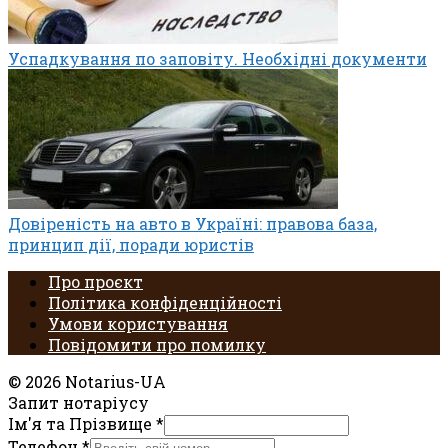
Успадкування по заповіту. Необхідні документи
Довіреність на авто в Україні: правова база,
принцип дії, поради юристів
Про проєкт
Політика конфіденційності
Умови користування
Повідомити про помилку
© 2026 Notarius-UA
Запит нотаріусу
Ім'я та Прізвище
*
Телефон
*