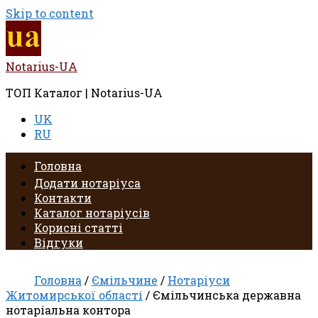
Skip to content
Notarius-UA
ТОП Каталог | Notarius-UA
UK
RU
Головна
Додати нотаріуса
Контакти
Каталог нотаріусів
Корисні статті
Відгуки
Головна
/
Ємільчине
/
Нотаріуси
Житомирської області
/ Ємільчинська державна
нотаріальна контора