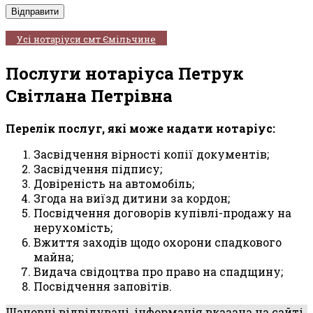
Усі нотаріуси смт Ємільчине
Послуги нотаріуса Петрук
Світлана Петрівна
Перелік послуг, які може надати нотаріус:
Засвідчення вірності копії документів;
Засвідчення підпису;
Довіреність на автомобіль;
Згода на виїзд дитини за кордон;
Посвідчення договорів купівлі-продажу на
нерухомість;
Вжиття заходів щодо охорони спадкового
майна;
Видача свідоцтва про право на спадщину;
Посвідчення заповітів.
Шановні відвідувачі, інформація вказана на сайті,