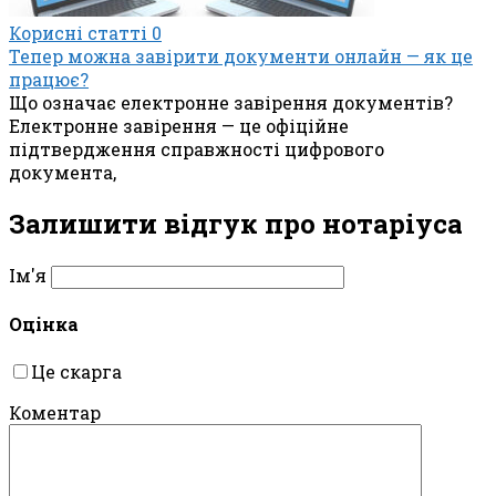
Корисні статті
0
Тепер можна завірити документи онлайн — як це
працює?
Що означає електронне завірення документів?
Електронне завірення — це офіційне
підтвердження справжності цифрового
документа,
Залишити відгук про нотаріуса
Ім'я
Оцінка
Це скарга
Коментар