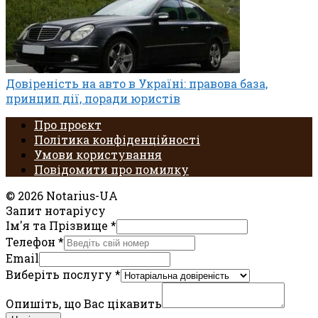
Довіреність на авто в Україні: правова база,
принцип дії, поради юристів
Про проєкт
Політика конфіденційності
Умови користування
Повідомити про помилку
© 2026 Notarius-UA
Запит нотаріусу
Ім'я та Прізвище
*
Телефон
*
Email
Виберіть послугу
*
Опишіть, що Вас цікавить