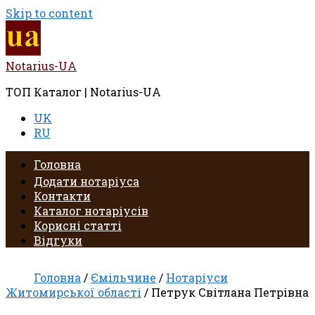
Skip to content
Notarius-UA
ТОП Каталог | Notarius-UA
UK
RU
Головна
Додати нотаріуса
Контакти
Каталог нотаріусів
Корисні статті
Відгуки
Головна
/
Ємільчине
/
Нотаріуси
Житомирської області
/ Петрук Світлана Петрівна