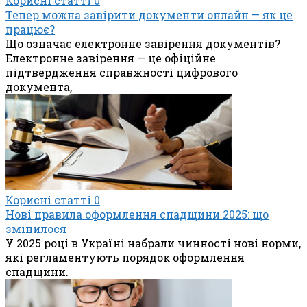
Корисні статті
0
Тепер можна завірити документи онлайн — як це
працює?
Що означає електронне завірення документів?
Електронне завірення — це офіційне
підтвердження справжності цифрового
документа,
Корисні статті
0
Нові правила оформлення спадщини 2025: що
змінилося
У 2025 році в Україні набрали чинності нові норми,
які регламентують порядок оформлення
спадщини.