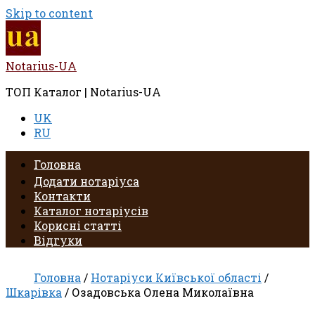
Skip to content
Notarius-UA
ТОП Каталог | Notarius-UA
UK
RU
Головна
Додати нотаріуса
Контакти
Каталог нотаріусів
Корисні статті
Відгуки
Головна
/
Нотаріуси Київської області
/
Шкарівка
/ Озадовська Олена Миколаївна