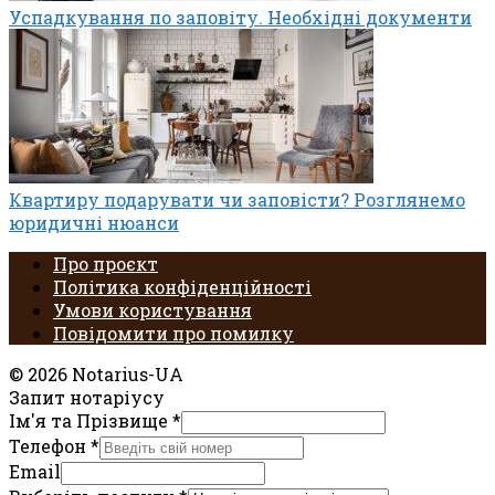
Успадкування по заповіту. Необхідні документи
Квартиру подарувати чи заповісти? Розглянемо
юридичні нюанси
Про проєкт
Політика конфіденційності
Умови користування
Повідомити про помилку
© 2026 Notarius-UA
Запит нотаріусу
Ім'я та Прізвище
*
Телефон
*
Email