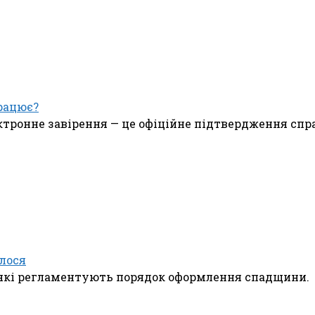
рацює?
ктронне завірення — це офіційне підтвердження спр
лося
и, які регламентують порядок оформлення спадщини.