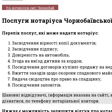
Усі нотаріуси смт. Чорнобай
Послуги нотаріуса Чорнобаївсько
Перелік послуг, які може надати нотаріус:
Засвідчення вірності копії документів;
Засвідчення підпису;
Довіреність на автомобіль;
Згода на виїзд дитини за кордон;
Посвідчення договорів купівлі-продажу на не
Вжиття заходів щодо охорони спадкового майн
Видача свідоцтва про право на спадщину;
Посвідчення заповітів.
Шановні відвідувачі, інформація вказана на сайті,
дізнатися, по телефону нотаріальної контори.
Нижче є можливість залишити відгук про нота