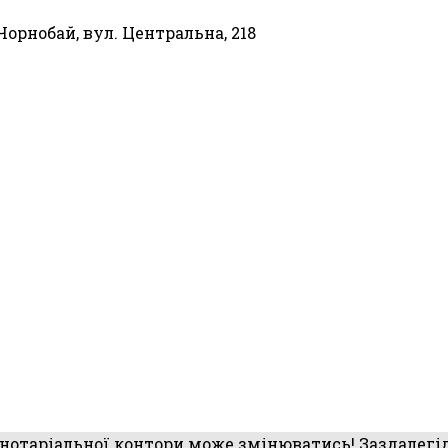
 Чорнобай, вул. Центральна, 218
ї нотаріальної контори може змінюватись! Заздалег