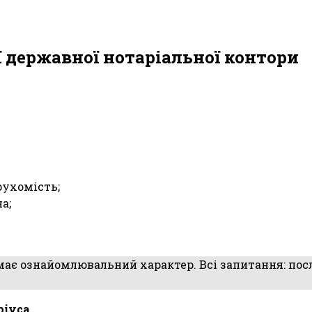
ї державної нотаріальної контори
рухомість;
а;
 має ознайомлювальний характер. Всі запитання: посл
ріуса