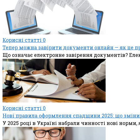
Корисні статті
0
Тепер можна завірити документи онлайн — як це п
Що означає електронне завірення документів? Еле
Корисні статті
0
Нові правила оформлення спадщини 2025: що зміни
У 2025 році в Україні набрали чинності нові норм