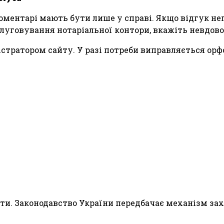
 коментарі мають бути лише у справі. Якщо відгук н
луговування нотаріальної контори, вкажіть невдов
тратором сайту. У разі потреби виправляється орфо
ити. Законодавство України передбачає механізм зах