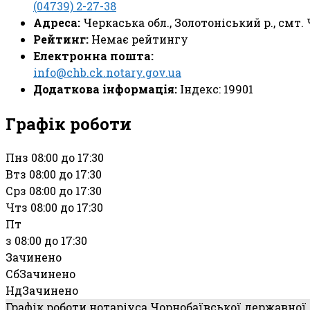
(04739) 2-27-38
Адреса:
Черкаська обл., Золотоніський р., смт.
Рейтинг:
Немає рейтингу
Електронна пошта:
info@chb.ck.notary.gov.ua
Додаткова інформація:
Індекс: 19901
Графік роботи
Пн
з 08:00 до 17:30
Вт
з 08:00 до 17:30
Ср
з 08:00 до 17:30
Чт
з 08:00 до 17:30
Пт
з 08:00 до 17:30
Зачинено
Сб
Зачинено
Нд
Зачинено
Графік роботи нотаріуса Чорнобаївської державно