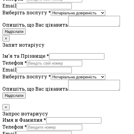
Email
Виберіть послугу
*
Опишіть, що Вас цікавить
Надіслати
×
Запит нотаріусу
Ім'я та Прізвище
*
Телефон
*
Email
Виберіть послугу
*
Опишіть, що Вас цікавить
Надіслати
×
Запрос нотариусу
Имя и Фамилия
*
Телефон
*
Email