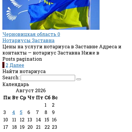
Черновицкая область
0
Нотариусы Заставна
Цены на услуги нотариуса в Заставне Адреса и
контакты — нотариус Заставна Ниже в
Posts pagination
1
2
Далее
Найти нотариуса
Search:
Календарь
Август 2026
Пн
Вт
Ср
Чт
Пт
Сб
Вс
1
2
3
4
5
6
7
8
9
10
11
12
13
14
15
16
17
18
19
20
21
22
23