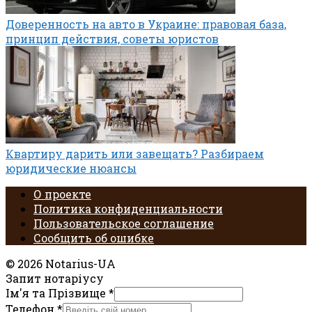
Доверенность на авто в Украине: правовая база,
принцип действия, советы юристов
Квартиру дарить или завещать? Разбираем
юридические нюансы
О проекте
Политика конфиденциальности
Пользовательское соглашение
Сообщить об ошибке
© 2026 Notarius-UA
Запит нотаріусу
Ім'я та Прізвище
*
Телефон
*