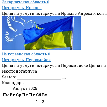
Закарпатская область
0
Нотариусы Иршава
Цены на услуги нотариуса в Иршаве Адреса и кон
Николаевская область
0
Нотариусы Первомайск
Цены на услуги нотариуса в Первомайске Цены на
Найти нотариуса
Search:
Календарь
Август 2026
Пн
Вт
Ср
Чт
Пт
Сб
Вс
1
2