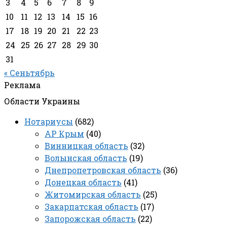
3
4
5
6
7
8
9
10
11
12
13
14
15
16
17
18
19
20
21
22
23
24
25
26
27
28
29
30
31
« Сеньтябрь
Реклама
Области Украины
Нотариусы
(682)
АР Крым
(40)
Винницкая область
(32)
Волынская область
(19)
Днепропетровская область
(36)
Донецкая область
(41)
Житомирская область
(25)
Закарпатская область
(17)
Запорожская область
(22)