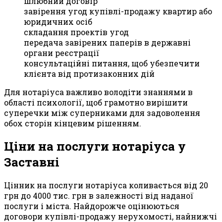
шлюбний договір
завірення угод купівлі-продажу квартир або
юридичних осіб
складання проектів угод
передача завірених паперів в державні
органи реєстрації
консультаційні питання, щоб убезпечити
клієнта від протизаконних дій
Для нотаріуса важливо володіти знаннями в
області психології, щоб грамотно вирішити
суперечки між суперниками для задоволення
обох сторін кінцевим рішенням.
Ціни на послуги нотаріуса у
Заставні
Цінник на послуги нотаріуса коливається від 20
грн до 4000 тис. грн в залежності від наданої
послуги і міста. Найдорожче оцінюються
договори купівлі-продажу нерухомості, найнижчі