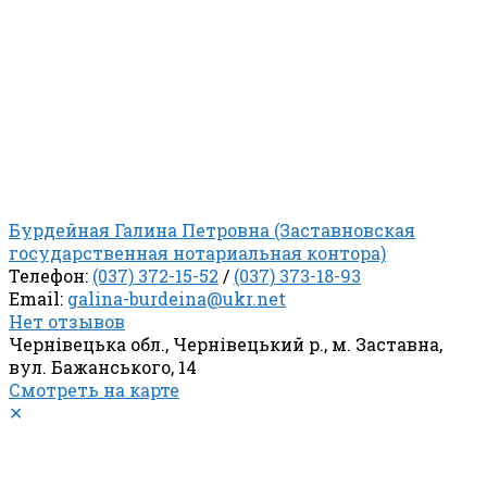
Бурдейная Галина Петровна (Заставновская
государственная нотариальная контора)
Телефон:
(037) 372-15-52
/
(037) 373-18-93
Email:
galina-burdeina@ukr.net
Нет отзывов
Чернівецька обл., Чернівецький р., м. Заставна,
вул. Бажанського, 14
Смотреть на карте
✕