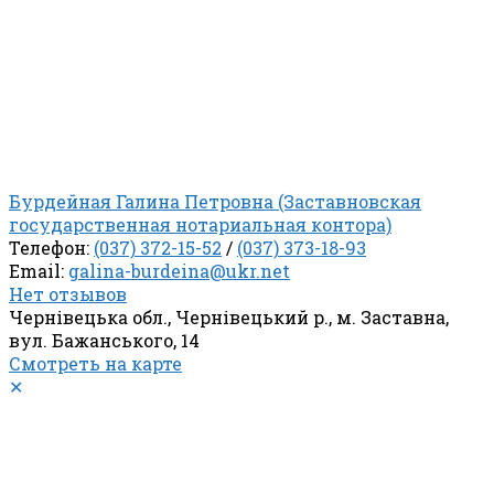
Бурдейная Галина Петровна (Заставновская
государственная нотариальная контора)
Телефон:
(037) 372-15-52
/
(037) 373-18-93
Email:
galina-burdeina@ukr.net
Нет отзывов
Чернівецька обл., Чернівецький р., м. Заставна,
вул. Бажанського, 14
Смотреть на карте
✕