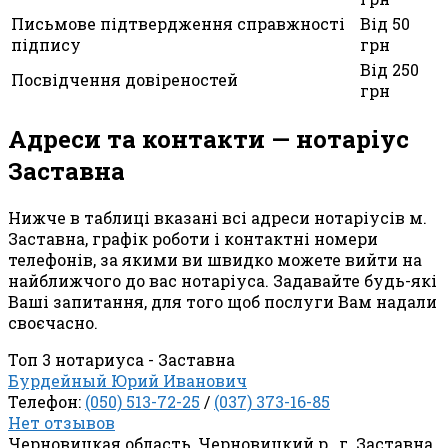
Письмове підтвердження справжності
Від 50
підпису
грн
Від 250
Посвідчення довіреностей
грн
Адреси та контакти — нотаріус
Заставна
Нижче в таблиці вказані всі адреси нотаріусів м.
Заставна, графік роботи і контактні номери
телефонів, за якими ви швидко можете вийти на
найближчого до вас нотаріуса. Задавайте будь-які
Ваші запитання, для того щоб послуги Вам надали
своєчасно.
Топ 3 нотариуса - Заставна
Бурдейный Юрий Иванович
Телефон:
(050) 513-72-25
/
(037) 373-16-85
Нет отзывов
Черновицкая область, Черновицкий р., г. Заставна,