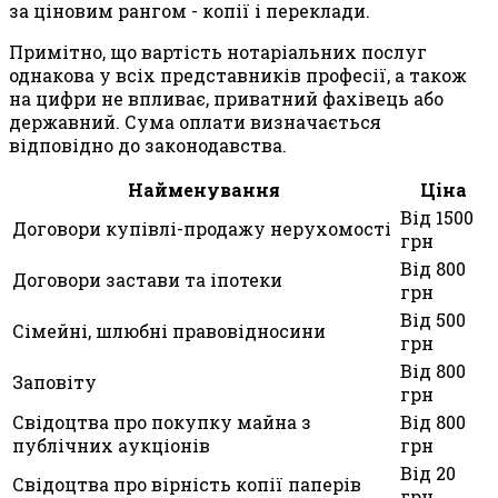
за ціновим рангом - копії і переклади.
Примітно, що вартість нотаріальних послуг
однакова у всіх представників професії, а також
на цифри не впливає, приватний фахівець або
державний. Сума оплати визначається
відповідно до законодавства.
Найменування
Ціна
Від 1500
Договори купівлі-продажу нерухомості
грн
Від 800
Договори застави та іпотеки
грн
Від 500
Сімейні, шлюбні правовідносини
грн
Від 800
Заповіту
грн
Свідоцтва про покупку майна з
Від 800
публічних аукціонів
грн
Від 20
Свідоцтва про вірність копії паперів
грн