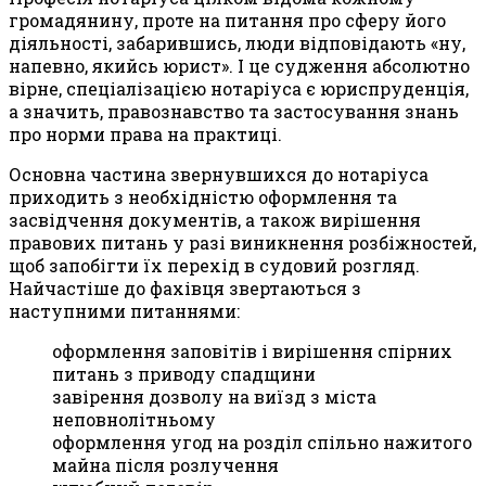
громадянину, проте на питання про сферу його
діяльності, забарившись, люди відповідають «ну,
напевно, якийсь юрист». І це судження абсолютно
вірне, спеціалізацією нотаріуса є юриспруденція,
а значить, правознавство та застосування знань
про норми права на практиці.
Основна частина звернувшихся до нотаріуса
приходить з необхідністю оформлення та
засвідчення документів, а також вирішення
правових питань у разі виникнення розбіжностей,
щоб запобігти їх перехід в судовий розгляд.
Найчастіше до фахівця звертаються з
наступними питаннями:
оформлення заповітів і вирішення спірних
питань з приводу спадщини
завірення дозволу на виїзд з міста
неповнолітньому
оформлення угод на розділ спільно нажитого
майна після розлучення