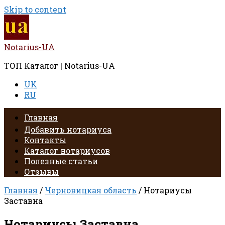
Skip to content
Notarius-UA
ТОП Каталог | Notarius-UA
UK
RU
Главная
Добавить нотариуса
Контакты
Каталог нотариусов
Полезные статьи
Отзывы
Главная
/
Черновицкая область
/ Нотариусы
Заставна
Нотариусы Заставна