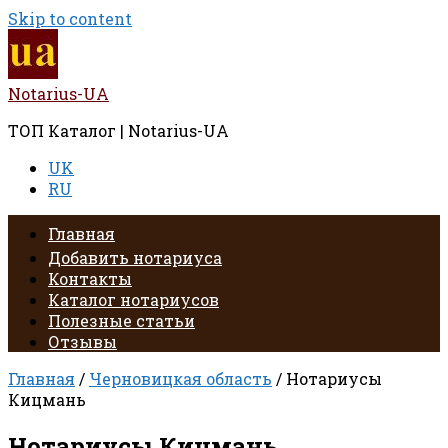
Skip to content
Notarius-UA
ТОП Каталог | Notarius-UA
UK
RU
Главная
Добавить нотариуса
Контакты
Каталог нотариусов
Полезные статьи
Отзывы
Главная
/
Черновицкая область
/ Нотариусы
Кицмань
Нотариусы Кицмань