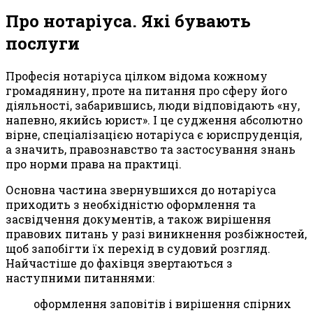
Про нотаріуса. Які бувають
послуги
Професія нотаріуса цілком відома кожному
громадянину, проте на питання про сферу його
діяльності, забарившись, люди відповідають «ну,
напевно, якийсь юрист». І це судження абсолютно
вірне, спеціалізацією нотаріуса є юриспруденція,
а значить, правознавство та застосування знань
про норми права на практиці.
Основна частина звернувшихся до нотаріуса
приходить з необхідністю оформлення та
засвідчення документів, а також вирішення
правових питань у разі виникнення розбіжностей,
щоб запобігти їх перехід в судовий розгляд.
Найчастіше до фахівця звертаються з
наступними питаннями:
оформлення заповітів і вирішення спірних