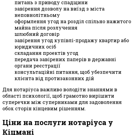
питань з приводу спадщини
завірення дозволу на виїзд з міста
неповнолітньому
оформлення угод на розділ спільно нажитого
майна після розлучення
шлюбний договір
завірення угод купівлі-продажу квартир або
юридичних осіб
складання проектів угод
передача завірених паперів в державні
органи реєстрації
консультаційні питання, щоб убезпечити
клієнта від протизаконних дій
Для нотаріуса важливо володіти знаннями в
області психології, щоб грамотно вирішити
суперечки між суперниками для задоволення
обох сторін кінцевим рішенням.
Ціни на послуги нотаріуса у
Кіцмані