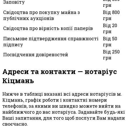
Заповіту
грн
Свідоцтва про покупку майна з
Від 800
публічних аукціонів
грн
Від 20
Свідоцтва про вірність копії паперів
грн
Письмове підтвердження справжності
Від 50
підпису
грн
Від 250
Посвідчення довіреностей
грн
Адреси та контакти — нотаріус
Кіцмань
Нижче в таблиці вказані всі адреси нотаріусів м.
Кіцмань, графік роботи і контактні номери
телефонів, за якими ви швидко можете вийти на
найближчого до вас нотаріуса. Задавайте будь-які
Ваші запитання, для того щоб послуги Вам надали
своєчасно.