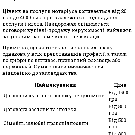
Цінник на послуги нотаріуса коливається від 20
грн до 4000 тис. грн в залежності від наданої
послуги і міста. Найдорожче оцінюються
договори купівлі-продажу нерухомості, найнижчі
за ціновим рангом - копії і переклади.
Примітно, що вартість нотаріальних послуг
однакова у всіх представників професії, а також
на цифри не впливає, приватний фахівець або
державний. Сума оплати визначається
відповідно до законодавства.
Найменування
Ціна
Від 1500
Договори купівлі-продажу нерухомості
грн
Від 800
Договори застави та іпотеки
грн
Від 500
Сімейні, шлюбні правовідносини
грн
Від 800