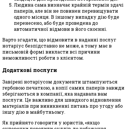
Людина сама визначає крайній термін здачі
паперів, але він не повинен перевищувати
одного місяця. В іншому випадку дію буде
перенесено, або буде проведена до
автоматичної відмови в його скоєнні.
Варто згадати, що відмовити в наданні послуг
нотаріус безпідставно не може, а тому має в
письмовій формі викласти всі причини
неможливості роботи з клієнтом.
Додаткові послуги
Завірені нотаріусом документи штампуються
гербовою печаткою, а копії самих паперів завжди
зберігаються в компанії, яка надавала вам
послуги. Це важливо для швидкого відновлення
матеріалів при виникненні питань про угоду або
іншу дію в майбутньому.
Як прийнято говорити у юристів, «якщо
суперечки породили суддів, то небажання