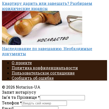
Квартиру дарить или завещать? Разбираем
юридические нюансы
Наследование по завещанию. Необходимые
документы
О проекте
Политика конфиденциальности
Пользовательское соглашение
Сообщить об ошибке
© 2026 Notarius-UA
Запит нотаріусу
Ім'я та Прізвище
*
Телефон
*
Email