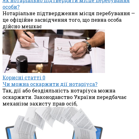
Як нотаріально підтвердити місце перебування
особи?
Нотаріальне підтвердження місця перебування —
це офіційне засвідчення того, що певна особа
дійсно мешкає
Корисні статті
0
Чи можна оскаржити дії нотаріуса?
Так, дії або бездіяльність нотаріуса можна
оскаржити. Законодавство України передбачає
механізм захисту прав осіб,