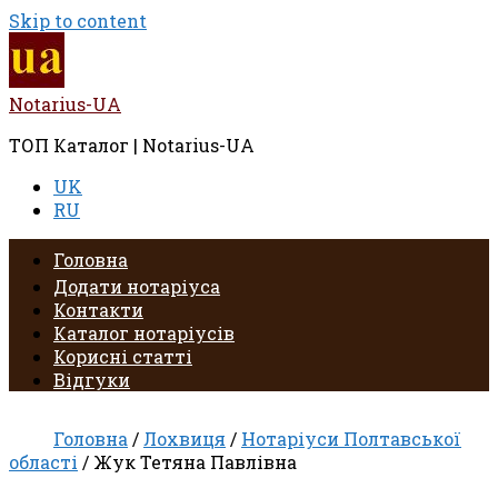
Skip to content
Notarius-UA
ТОП Каталог | Notarius-UA
UK
RU
Головна
Додати нотаріуса
Контакти
Каталог нотаріусів
Корисні статті
Відгуки
Головна
/
Лохвиця
/
Нотаріуси Полтавської
області
/ Жук Тетяна Павлівна