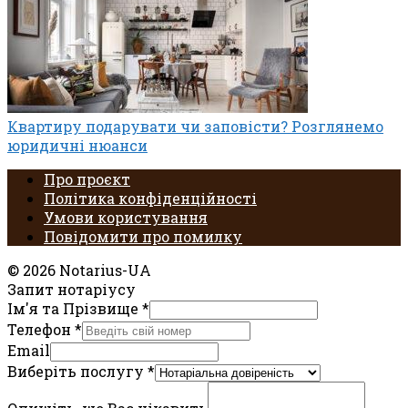
Квартиру подарувати чи заповісти? Розглянемо
юридичні нюанси
Про проєкт
Політика конфіденційності
Умови користування
Повідомити про помилку
© 2026 Notarius-UA
Запит нотаріусу
Ім'я та Прізвище
*
Телефон
*
Email
Виберіть послугу
*