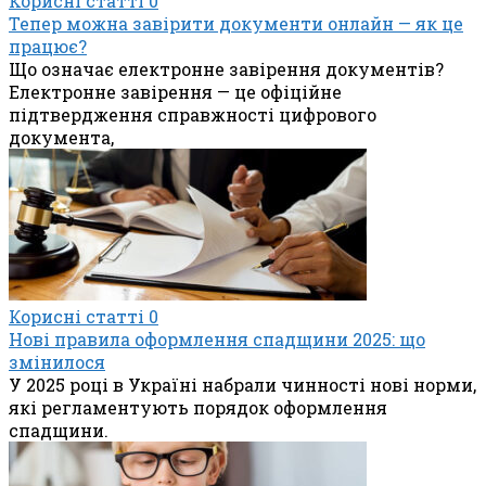
Корисні статті
0
Тепер можна завірити документи онлайн — як це
працює?
Що означає електронне завірення документів?
Електронне завірення — це офіційне
підтвердження справжності цифрового
документа,
Корисні статті
0
Нові правила оформлення спадщини 2025: що
змінилося
У 2025 році в Україні набрали чинності нові норми,
які регламентують порядок оформлення
спадщини.