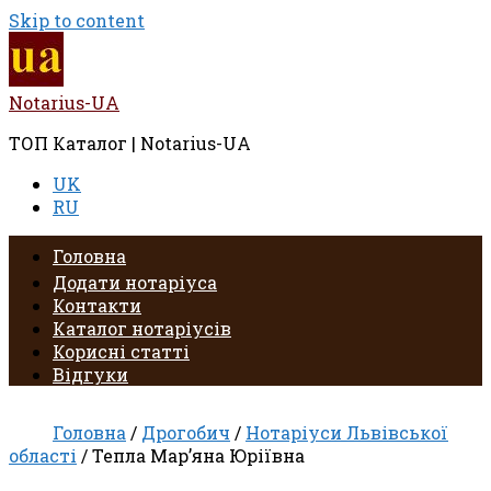
Skip to content
Notarius-UA
ТОП Каталог | Notarius-UA
UK
RU
Головна
Додати нотаріуса
Контакти
Каталог нотаріусів
Корисні статті
Відгуки
Головна
/
Дрогобич
/
Нотаріуси Львівської
області
/ Тепла Мар’яна Юріївна