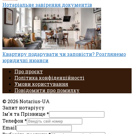
Нотаріальне завірення документів
Квартиру подарувати чи заповісти? Розглянемо
юридичні нюанси
Про проєкт
Політика конфіденційності
Умови користування
Повідомити про помилку
© 2026 Notarius-UA
Запит нотаріусу
Ім'я та Прізвище
*
Телефон
*
Email