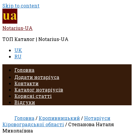
Skip to content
Notarius-UA
ТОП Каталог | Notarius-UA
UK
RU
Головна
Додати нотаріуса
Контакти
Каталог нотаріусів
Корисні статті
Відгуки
Головна
/
Кропивницький
/
Нотаріуси
Кіровоградської області
/ Степанова Наталя
Миколаївна