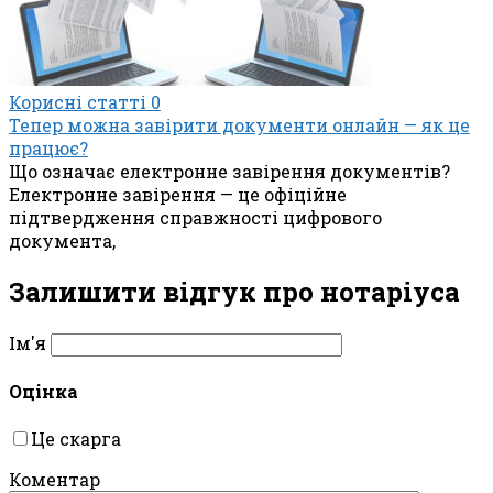
Корисні статті
0
Тепер можна завірити документи онлайн — як це
працює?
Що означає електронне завірення документів?
Електронне завірення — це офіційне
підтвердження справжності цифрового
документа,
Залишити відгук про нотаріуса
Ім'я
Оцінка
Це скарга
Коментар