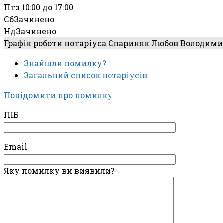
Пт
з 10:00 до 17:00
Сб
Зачинено
Нд
Зачинено
Графік роботи нотаріуса Спариняк Любов Володими
Знайшли помилку?
Загальний список нотаріусів
Повідомити про помилку
ПІБ
Email
Яку помилку ви виявили?