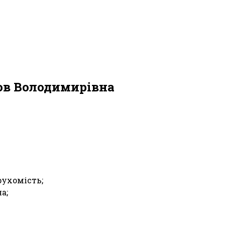
ов Володимирівна
рухомість;
а;