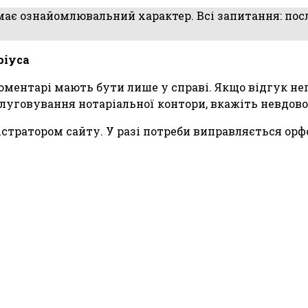
 має ознайомлювальний характер. Всі запитання: посл
ріуса
 коментарі мають бути лише у справі. Якщо відгук н
луговування нотаріальної контори, вкажіть невдов
тратором сайту. У разі потреби виправляється орфо