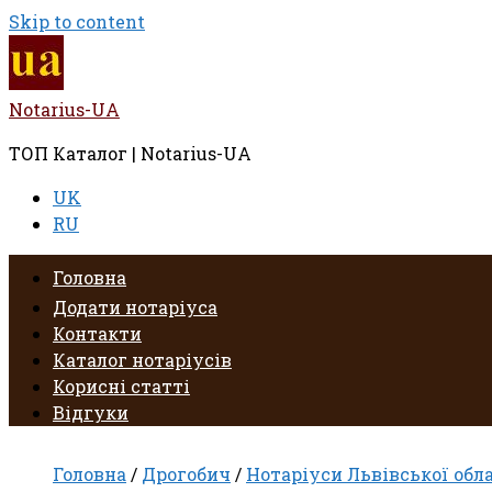
Skip to content
Notarius-UA
ТОП Каталог | Notarius-UA
UK
RU
Головна
Додати нотаріуса
Контакти
Каталог нотаріусів
Корисні статті
Відгуки
Головна
/
Дрогобич
/
Нотаріуси Львівської обл