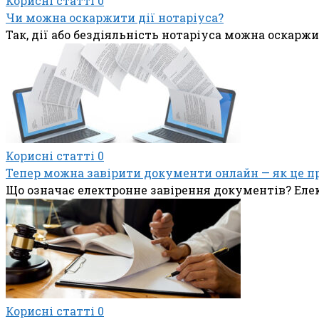
Корисні статті
0
Чи можна оскаржити дії нотаріуса?
Так, дії або бездіяльність нотаріуса можна оскарж
Корисні статті
0
Тепер можна завірити документи онлайн — як це п
Що означає електронне завірення документів? Еле
Корисні статті
0