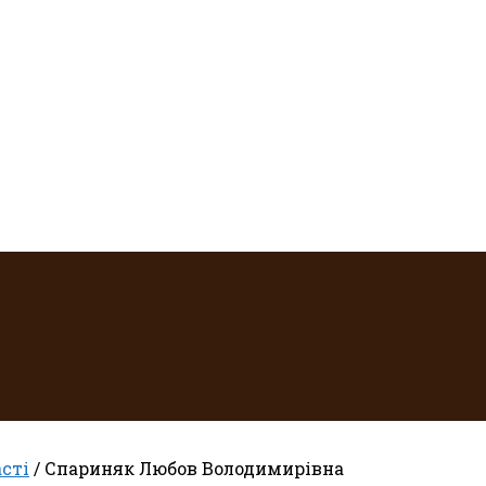
асті
/ Спариняк Любов Володимирівна