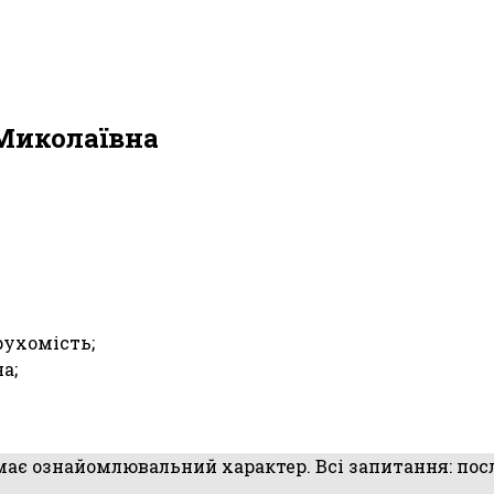
 Миколаївна
рухомість;
а;
 має ознайомлювальний характер. Всі запитання: посл