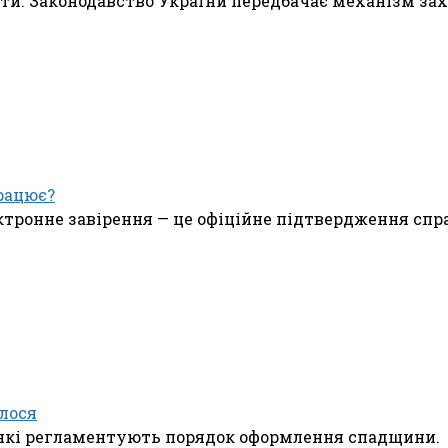
ити. Законодавство України передбачає механізм зах
рацює?
ктронне завірення — це офіційне підтвердження спр
лося
и, які регламентують порядок оформлення спадщини.