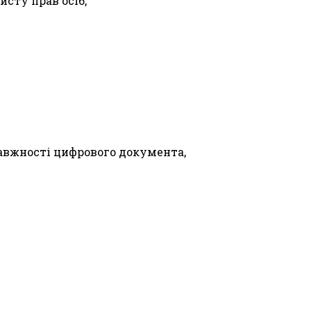
исту прав осіб,
авжності цифрового документа,