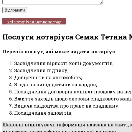
Усі нотаріуси Червоноград
Послуги нотаріуса Семак Тетяна
Перелік послуг, які може надати нотаріус:
Засвідчення вірності копії документів;
Засвідчення підпису;
Довіреність на автомобіль;
Згода на виїзд дитини за кордон;
Посвідчення договорів купівлі-продажу на не
Вжиття заходів щодо охорони спадкового майн
Видача свідоцтва про право на спадщину;
Посвідчення заповітів.
Шановні відвідувачі, інформація вказана на сайті,
дізнатися, по телефону нотаріальної контори.