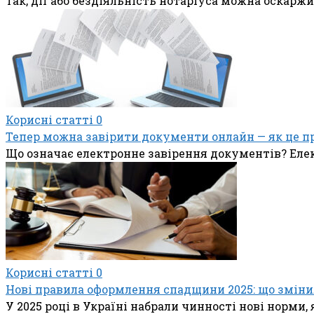
Так, дії або бездіяльність нотаріуса можна оскарж
Корисні статті
0
Тепер можна завірити документи онлайн — як це п
Що означає електронне завірення документів? Еле
Корисні статті
0
Нові правила оформлення спадщини 2025: що зміни
У 2025 році в Україні набрали чинності нові норм