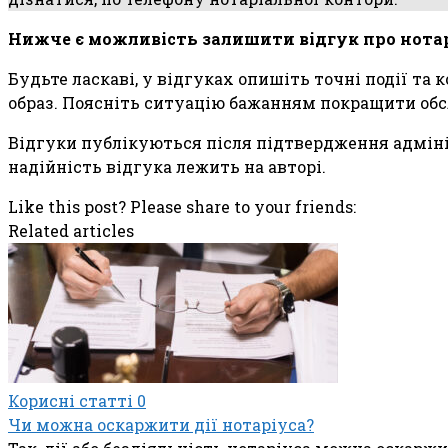
Нижче є можливість залишити відгук про нота
Будьте ласкаві, у відгуках опишіть точні події та
образ. Поясніть ситуацію бажанням покращити обс
Відгуки публікуються після підтвердження адмініс
надійність відгука лежить на авторі.
Like this post? Please share to your friends:
Related articles
Корисні статті
0
Чи можна оскаржити дії нотаріуса?