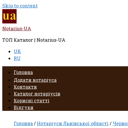
Skip to content
Notarius-UA
ТОП Каталог | Notarius-UA
UK
RU
Головна
Додати нотаріуса
Контакти
Каталог нотаріусів
Корисні статті
Відгуки
Головна
/
Нотаріуси Львівської області
/
Черво