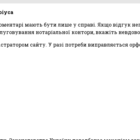
ріуса
 коментарі мають бути лише у справі. Якщо відгук н
луговування нотаріальної контори, вкажіть невдов
тратором сайту. У разі потреби виправляється орфо