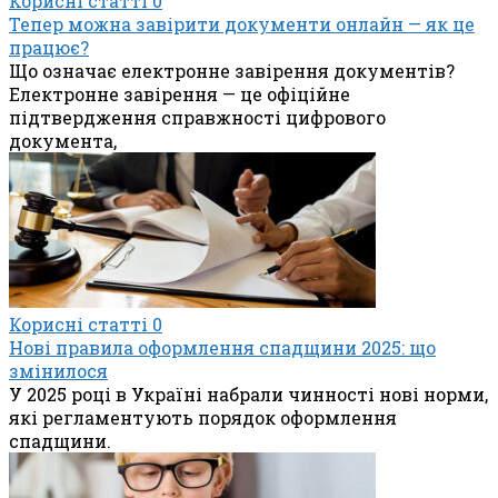
Корисні статті
0
Тепер можна завірити документи онлайн — як це
працює?
Що означає електронне завірення документів?
Електронне завірення — це офіційне
підтвердження справжності цифрового
документа,
Корисні статті
0
Нові правила оформлення спадщини 2025: що
змінилося
У 2025 році в Україні набрали чинності нові норми,
які регламентують порядок оформлення
спадщини.