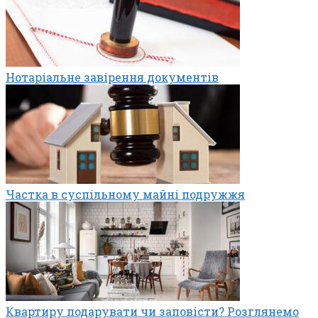
Нотаріальне завірення документів
Частка в суспільному майні подружжя
Квартиру подарувати чи заповісти? Розглянемо