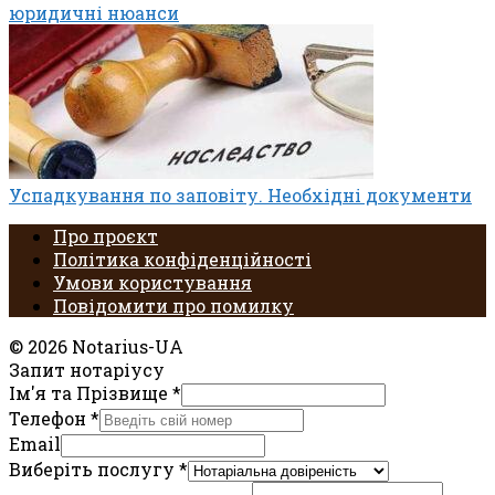
юридичні нюанси
Успадкування по заповіту. Необхідні документи
Про проєкт
Політика конфіденційності
Умови користування
Повідомити про помилку
© 2026 Notarius-UA
Запит нотаріусу
Ім'я та Прізвище
*
Телефон
*
Email
Виберіть послугу
*