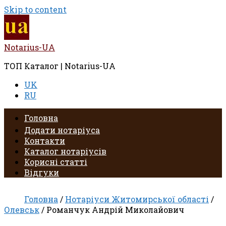
Skip to content
Notarius-UA
ТОП Каталог | Notarius-UA
UK
RU
Головна
Додати нотаріуса
Контакти
Каталог нотаріусів
Корисні статті
Відгуки
Головна
/
Нотаріуси Житомирської області
/
Олевськ
/ Романчук Андрій Миколайович