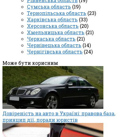
Рівненська область
(19)
Сумська область
(19)
Тернопільська область
(23)
Харківська область
(33)
Херсонська область
(20)
Хмельницька область
(21)
Черкаська область
(21)
Чернівецька область
(14)
Чернігівська область
(24)
Може бути корисним
Довіреність на авто в Україні: правова база,
принцип дії, поради юристів