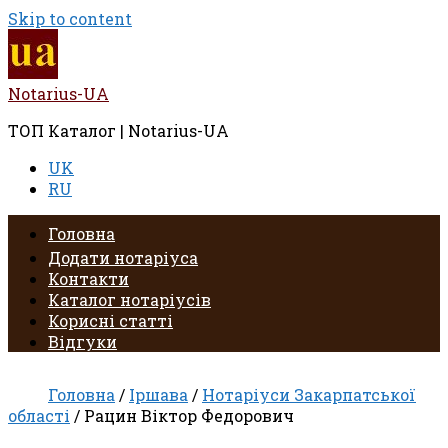
Skip to content
Notarius-UA
ТОП Каталог | Notarius-UA
UK
RU
Головна
Додати нотаріуса
Контакти
Каталог нотаріусів
Корисні статті
Відгуки
Головна
/
Іршава
/
Нотаріуси Закарпатської
області
/ Рацин Віктор Федорович