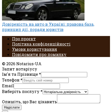
Довіреність на авто в Україні: правова база,
принцип дії, поради юристів
Про проєкт
Політика конфіденційності
Умови користування
Повідомити про помилку
© 2026 Notarius-UA
Запит нотаріусу
Ім'я та Прізвище
*
Телефон
*
Email
Виберіть послугу
*
Опишіть, що Вас цікавить
Надіслати