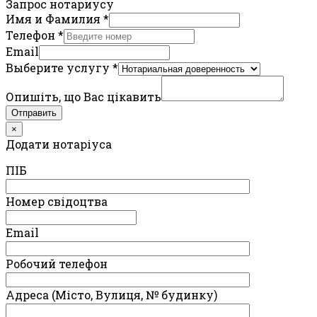
Запрос нотариусу
Имя и Фамилия
*
Телефон
*
Email
Выберите услугу
*
Опишіть, що Вас цікавить
Отправить
×
Додати нотаріуса
ПIБ
Номер свідоцтва
Email
Робочий телефон
Адреса (Місто, Вулиця, № будинку)