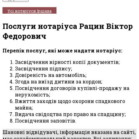
Усі нотаріуси Іршава
Послуги нотаріуса Рацин Віктор
Федорович
Перелік послуг, які може надати нотаріус:
Засвідчення вірності копії документів;
Засвідчення підпису;
Довіреність на автомобіль;
Згода на виїзд дитини за кордон;
Посвідчення договорів купівлі-продажу на
нерухомість;
Вжиття заходів щодо охорони спадкового
майна;
Видача свідоцтва про право на спадщину;
Посвідчення заповітів.
Шановні відвідувачі, інформація вказана на сайті,
має ознайомлювальний характер. Всі запитання: