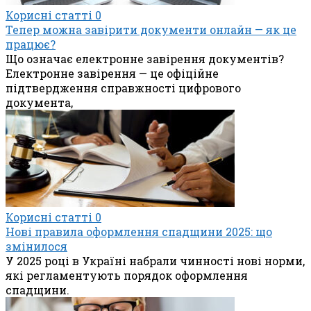
Корисні статті
0
Тепер можна завірити документи онлайн — як це
працює?
Що означає електронне завірення документів?
Електронне завірення — це офіційне
підтвердження справжності цифрового
документа,
Корисні статті
0
Нові правила оформлення спадщини 2025: що
змінилося
У 2025 році в Україні набрали чинності нові норми,
які регламентують порядок оформлення
спадщини.