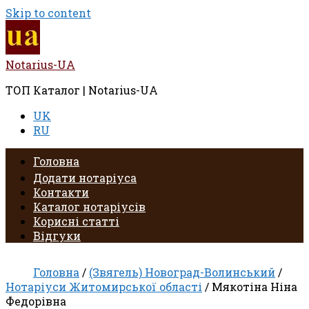
Skip to content
Notarius-UA
ТОП Каталог | Notarius-UA
UK
RU
Головна
Додати нотаріуса
Контакти
Каталог нотаріусів
Корисні статті
Відгуки
Головна
/
(Звягель) Новоград-Волинський
/
Нотаріуси Житомирської області
/ Мякотіна Ніна
Федорівна