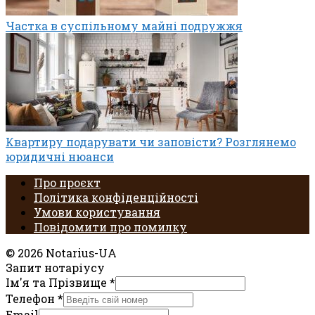
Частка в суспільному майні подружжя
Квартиру подарувати чи заповісти? Розглянемо
юридичні нюанси
Про проєкт
Політика конфіденційності
Умови користування
Повідомити про помилку
© 2026 Notarius-UA
Запит нотаріусу
Ім'я та Прізвище
*
Телефон
*
Email