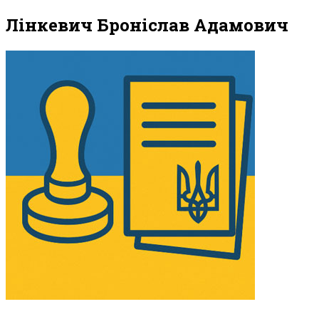
Лінкевич Броніслав Адамович