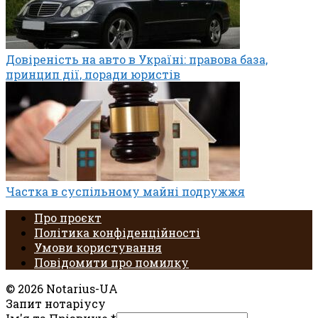
Довіреність на авто в Україні: правова база,
принцип дії, поради юристів
Частка в суспільному майні подружжя
Про проєкт
Політика конфіденційності
Умови користування
Повідомити про помилку
© 2026 Notarius-UA
Запит нотаріусу