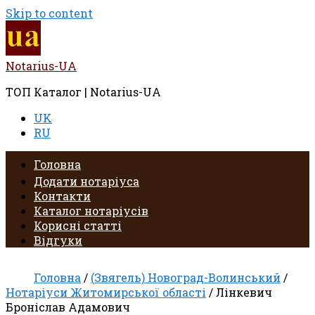
Skip to content
Notarius-UA
ТОП Каталог | Notarius-UA
UK
RU
Головна
Додати нотаріуса
Контакти
Каталог нотаріусів
Корисні статті
Відгуки
Головна
/
(Звягель) Новоград-Волинський
/
Нотаріуси Житомирської області
/ Лінкевич
Броніслав Адамович