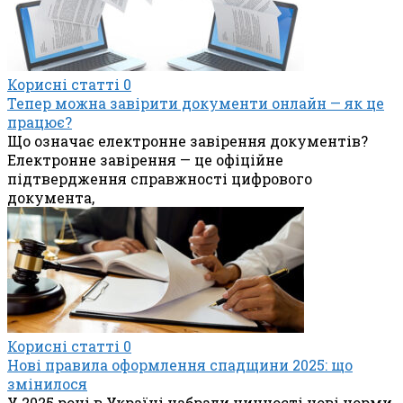
Корисні статті
0
Тепер можна завірити документи онлайн — як це
працює?
Що означає електронне завірення документів?
Електронне завірення — це офіційне
підтвердження справжності цифрового
документа,
Корисні статті
0
Нові правила оформлення спадщини 2025: що
змінилося
У 2025 році в Україні набрали чинності нові норми,