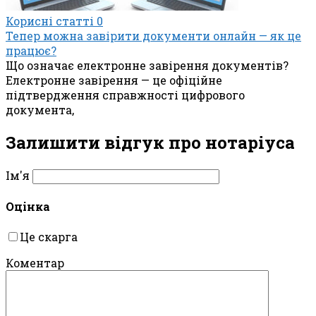
Корисні статті
0
Тепер можна завірити документи онлайн — як це
працює?
Що означає електронне завірення документів?
Електронне завірення — це офіційне
підтвердження справжності цифрового
документа,
Залишити відгук про нотаріуса
Ім'я
Оцінка
Це скарга
Коментар