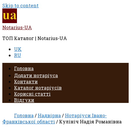
Skip to content
Notarius-UA
ТОП Каталог | Notarius-UA
UK
RU
Головна
Додати нотаріуса
Контакти
Каталог нотаріусів
Корисні статті
Відгуки
Головна
/
Надвірна
/
Нотаріуси Івано-
Франківської області
/ Кулініч Надія Романівна