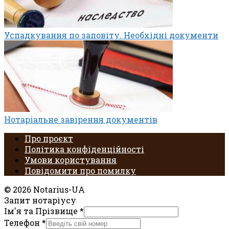
Успадкування по заповіту. Необхідні документи
Нотаріальне завірення документів
Про проєкт
Політика конфіденційності
Умови користування
Повідомити про помилку
© 2026 Notarius-UA
Запит нотаріусу
Ім'я та Прізвище
*
Телефон
*