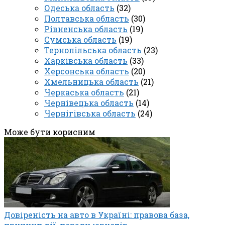
Одеська область
(32)
Полтавська область
(30)
Рівненська область
(19)
Сумська область
(19)
Тернопільська область
(23)
Харківська область
(33)
Херсонська область
(20)
Хмельницька область
(21)
Черкаська область
(21)
Чернівецька область
(14)
Чернігівська область
(24)
Може бути корисним
Довіреність на авто в Україні: правова база,