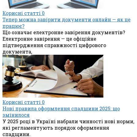
Корисні статті
0
Тепер можна завірити документи онлайн — як це
працює?
Що означає електронне завірення документів?
Електронне завірення — це офіційне
підтвердження справжності цифрового
документа,
Корисні статті
0
Нові правила оформлення спадщини 2025: що
змінилося
У 2025 році в Україні набрали чинності нові норми,
які регламентують порядок оформлення
спадщини.