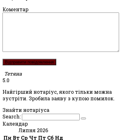
Коментар
Тетяна
5.0
Найгірший нотаріус, якого тільки можна
зустріти. Зробила заяву з купою помилок.
Знайти нотаріуса
Search:
Календар
Липня 2026
Пн
Вт
Ср
Чт
Пт
Сб
Нд