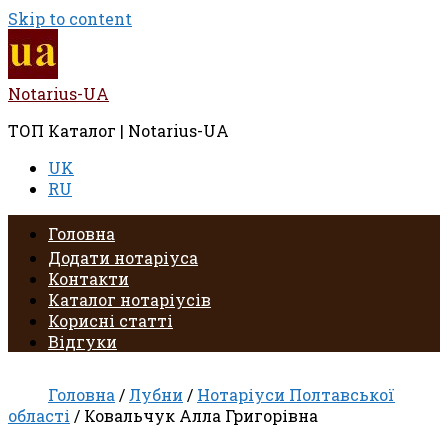
Skip to content
Notarius-UA
ТОП Каталог | Notarius-UA
UK
RU
Головна
Додати нотаріуса
Контакти
Каталог нотаріусів
Корисні статті
Відгуки
Головна
/
Лубни
/
Нотаріуси Полтавської
області
/ Ковальчук Алла Григорівна