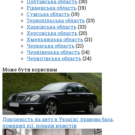
Полтавська область
(30)
Рівненська область
(19)
Сумська область
(19)
Тернопільська область
(23)
Харківська область
(33)
Херсонська область
(20)
Хмельницька область
(21)
Черкаська область
(21)
Чернівецька область
(14)
Чернігівська область
(24)
Може бути корисним
Довіреність на авто в Україні: правова база,
принцип дії, поради юристів