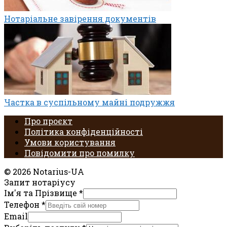
Нотаріальне завірення документів
Частка в суспільному майні подружжя
Про проєкт
Політика конфіденційності
Умови користування
Повідомити про помилку
© 2026 Notarius-UA
Запит нотаріусу
Ім'я та Прізвище
*
Телефон
*
Email