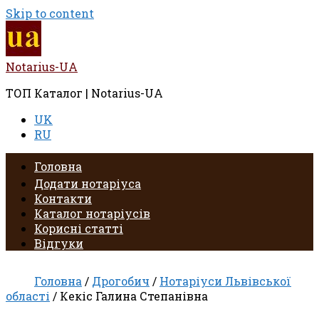
Skip to content
Notarius-UA
ТОП Каталог | Notarius-UA
UK
RU
Головна
Додати нотаріуса
Контакти
Каталог нотаріусів
Корисні статті
Відгуки
Головна
/
Дрогобич
/
Нотаріуси Львівської
області
/ Кекіс Галина Степанівна