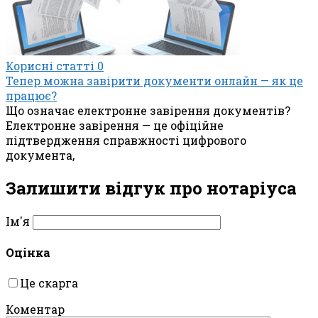
Корисні статті
0
Тепер можна завірити документи онлайн — як це
працює?
Що означає електронне завірення документів?
Електронне завірення — це офіційне
підтвердження справжності цифрового
документа,
Залишити відгук про нотаріуса
Ім'я
Оцінка
Це скарга
Коментар