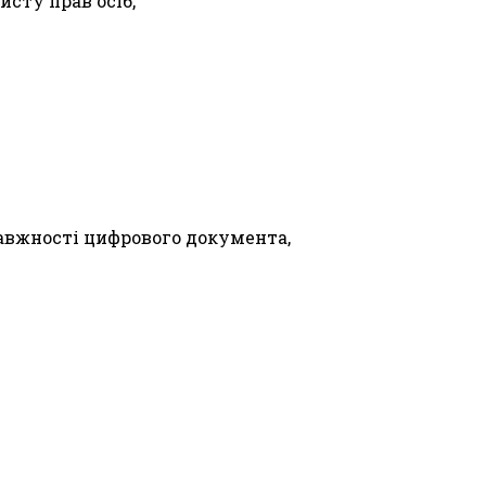
исту прав осіб,
авжності цифрового документа,