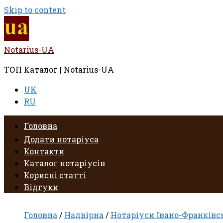
Skip to content
Notarius-UA
ТОП Каталог | Notarius-UA
UK
RU
Головна
Додати нотаріуса
Контакти
Каталог нотаріусів
Корисні статті
Відгуки
Головна
/
Надвірна
/
Нотаріуси Івано-Франківсь