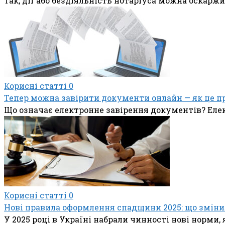
Так, дії або бездіяльність нотаріуса можна оскарж
Корисні статті
0
Тепер можна завірити документи онлайн — як це п
Що означає електронне завірення документів? Еле
Корисні статті
0
Нові правила оформлення спадщини 2025: що зміни
У 2025 році в Україні набрали чинності нові норм