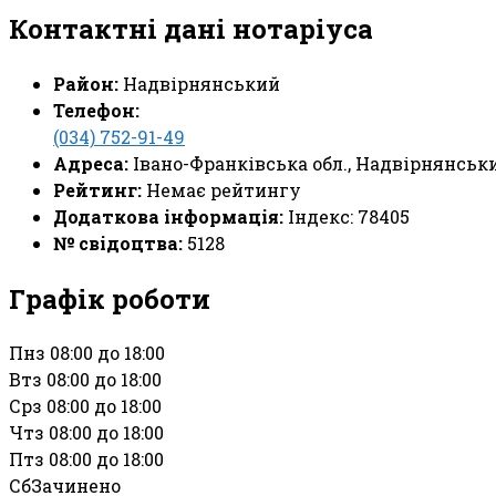
Контактні дані нотаріуса
Район:
Надвірнянський
Телефон:
(034) 752-91-49
Адреса:
Івано-Франківська обл., Надвірнянський
Рейтинг:
Немає рейтингу
Додаткова інформація:
Індекс: 78405
№ свідоцтва:
5128
Графік роботи
Пн
з 08:00 до 18:00
Вт
з 08:00 до 18:00
Ср
з 08:00 до 18:00
Чт
з 08:00 до 18:00
Пт
з 08:00 до 18:00
Сб
Зачинено