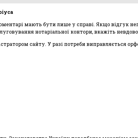
ріуса
 коментарі мають бути лише у справі. Якщо відгук н
луговування нотаріальної контори, вкажіть невдов
тратором сайту. У разі потреби виправляється орфо