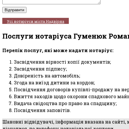
Усі нотаріуси міста Надвірна
Послуги нотаріуса Гуменюк Рома
Перелік послуг, які може надати нотаріус:
Засвідчення вірності копії документів;
Засвідчення підпису;
Довіреність на автомобіль;
Згода на виїзд дитини за кордон;
Посвідчення договорів купівлі-продажу на не
Вжиття заходів щодо охорони спадкового майн
Видача свідоцтва про право на спадщину;
Посвідчення заповітів.
Шановні відвідувачі, інформація вказана на сайті,
дізнатися, по телефону нотаріальної контори.