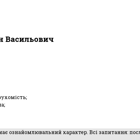
н Васильович
рухомість;
а;
 має ознайомлювальний характер. Всі запитання: посл