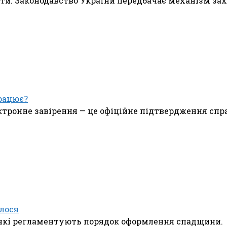
ити. Законодавство України передбачає механізм зах
рацює?
ктронне завірення — це офіційне підтвердження спр
лося
и, які регламентують порядок оформлення спадщини.