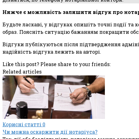
Нижче є можливість залишити відгук про нота
Будьте ласкаві, у відгуках опишіть точні події та
образ. Поясніть ситуацію бажанням покращити обс
Відгуки публікуються після підтвердження адмініс
надійність відгука лежить на авторі.
Like this post? Please share to your friends:
Related articles
Корисні статті
0
Чи можна оскаржити дії нотаріуса?