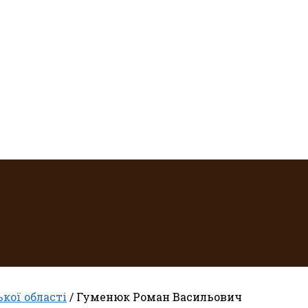
кої області
/ Гуменюк Роман Васильович