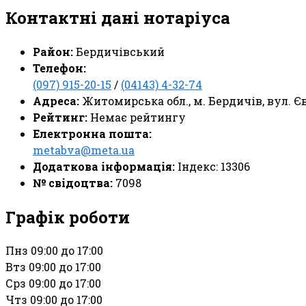
Контактні дані нотаріуса
Район:
Бердичівський
Телефон:
(097) 915-20-15
/
(04143) 4-32-74
Адреса:
Житомирська обл., м. Бердичів, вул. Є
Рейтинг:
Немає рейтингу
Електронна пошта:
metabva@meta.ua
Додаткова інформація:
Індекс: 13306
№ свідоцтва:
7098
Графік роботи
Пн
з 09:00 до 17:00
Вт
з 09:00 до 17:00
Ср
з 09:00 до 17:00
Чт
з 09:00 до 17:00