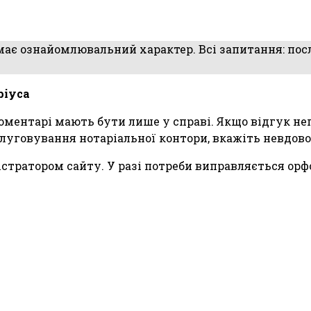
 має ознайомлювальний характер. Всі запитання: посл
ріуса
 коментарі мають бути лише у справі. Якщо відгук н
луговування нотаріальної контори, вкажіть невдов
тратором сайту. У разі потреби виправляється орфо