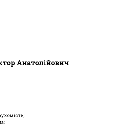
іктор Анатолійович
рухомість;
а;