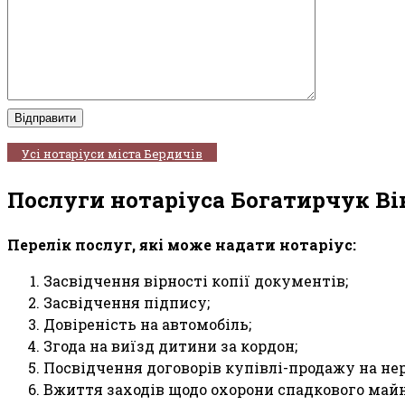
Усі нотаріуси міста Бердичів
Послуги нотаріуса Богатирчук В
Перелік послуг, які може надати нотаріус:
Засвідчення вірності копії документів;
Засвідчення підпису;
Довіреність на автомобіль;
Згода на виїзд дитини за кордон;
Посвідчення договорів купівлі-продажу на не
Вжиття заходів щодо охорони спадкового майн