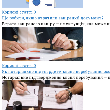
Корисні статті
0
Що робити, якщо втратили завірений документ?
Втрата завіреного папіру — це ситуація, яка може 
Корисні статті
0
Як нотаріально підтвердити місце перебування ос
Нотаріальне підтвердження місця перебування — це