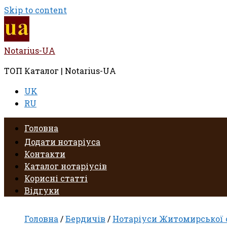
Skip to content
Notarius-UA
ТОП Каталог | Notarius-UA
UK
RU
Головна
Додати нотаріуса
Контакти
Каталог нотаріусів
Корисні статті
Відгуки
Головна
/
Бердичів
/
Нотаріуси Житомирської 