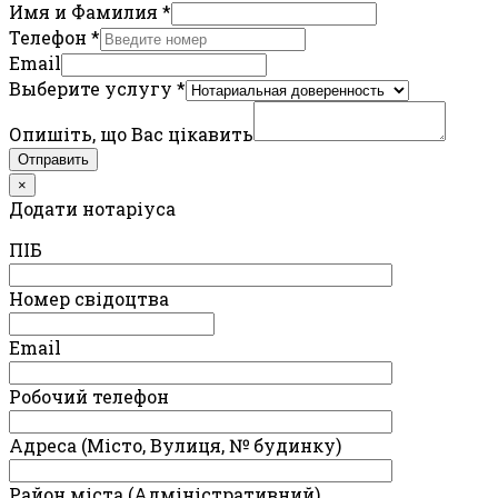
Имя и Фамилия
*
Телефон
*
Email
Выберите услугу
*
Опишіть, що Вас цікавить
Отправить
×
Додати нотаріуса
ПIБ
Номер свідоцтва
Email
Робочий телефон
Адреса (Місто, Вулиця, № будинку)
Район міста (Адміністративний)