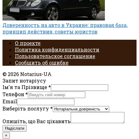
Доверенность на авто в Украине: правовая база,
принцип действия, советы юристов
О проекте
Политика конфиденциальности
Пользовательское соглашение
Сообщить об ошибке
© 2026 Notarius-UA
Запит нотаріусу
Ім'я та Прізвище
*
Телефон
*
Email
Виберіть послугу
*
Опишіть, що Вас цікавить
Надіслати
×