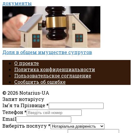
документы
Доля в общем имуществе супругов
О проекте
Политика конфиденциальности
Пользовательское соглашение
Сообщить об ошибке
© 2026 Notarius-UA
Запит нотаріусу
Ім'я та Прізвище
*
Телефон
*
Email
Виберіть послугу
*