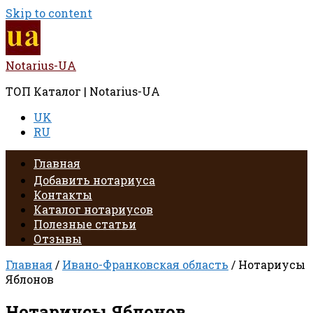
Skip to content
Notarius-UA
ТОП Каталог | Notarius-UA
UK
RU
Главная
Добавить нотариуса
Контакты
Каталог нотариусов
Полезные статьи
Отзывы
Главная
/
Ивано-Франковская область
/ Нотариусы
Яблонов
Нотариусы Яблонов