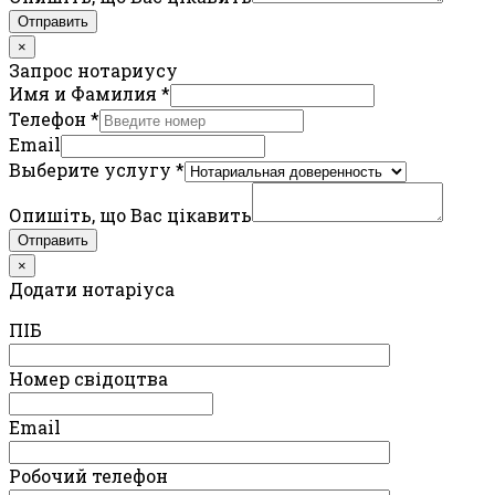
Отправить
×
Запрос нотариусу
Имя и Фамилия
*
Телефон
*
Email
Выберите услугу
*
Опишіть, що Вас цікавить
Отправить
×
Додати нотаріуса
ПIБ
Номер свідоцтва
Email
Робочий телефон