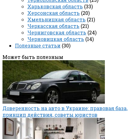
Харьковская область
(33)
Херсонская область
(20)
Хмельницкая область
(21)
Черкасская область
(21)
Черниговская область
(24)
Черновицкая область
(14)
Полезные статьи
(30)
Может быть полезным
Доверенность на авто в Украине: правовая база,
принцип действия, советы юристов