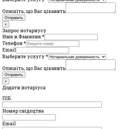
Опишіть, що Вас цікавить
Отправить
×
Запрос нотариусу
Имя и Фамилия
*
Телефон
*
Email
Выберите услугу
*
Опишіть, що Вас цікавить
Отправить
×
Додати нотаріуса
ПIБ
Номер свідоцтва
Email