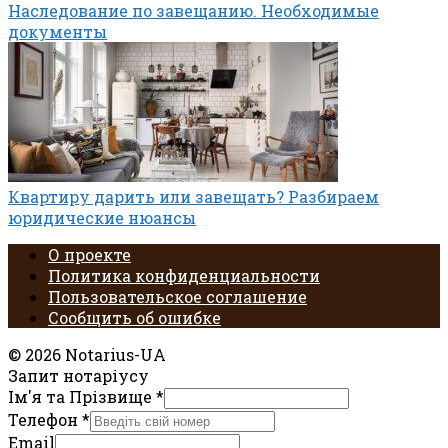
Наследование по завещанию. Необходимые
документы
Квартиру дарить или завещать? Разбираем
юридические нюансы
О проекте
Политика конфиденциальности
Пользовательское соглашение
Сообщить об ошибке
© 2026 Notarius-UA
Запит нотаріусу
Ім'я та Прізвище
*
Телефон
*
Email