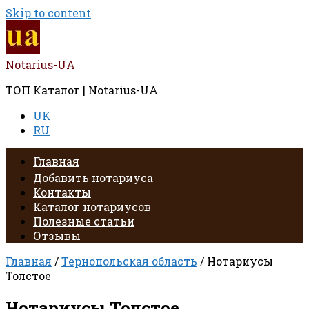
Skip to content
Notarius-UA
ТОП Каталог | Notarius-UA
UK
RU
Главная
Добавить нотариуса
Контакты
Каталог нотариусов
Полезные статьи
Отзывы
Главная
/
Тернопольская область
/ Нотариусы
Толстое
Нотариусы Толстое