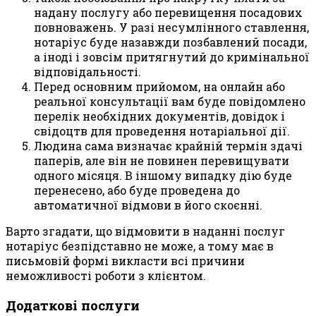
надану послугу або перевищення посадових
повноважень. У разі несумлінного ставлення,
нотаріус буде назавжди позбавлений посади,
а іноді і зовсім притягнутий до кримінальної
відповідальності.
Перед основним прийомом, на онлайн або
реальної консультації вам буде повідомлено
перелік необхідних документів, довідок і
свідоцтв для проведення нотаріальної дії.
Людина сама визначає крайній термін здачі
паперів, але він не повинен перевищувати
одного місяця. В іншому випадку дію буде
перенесено, або буде проведена до
автоматичної відмови в його скоєнні.
Варто згадати, що відмовити в наданні послуг
нотаріус безпідставно не може, а тому має в
письмовій формі викласти всі причини
неможливості роботи з клієнтом.
Додаткові послуги