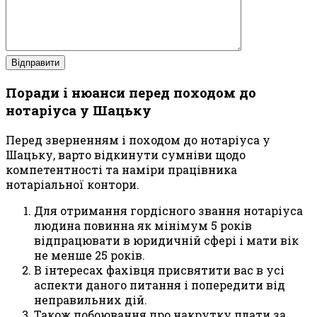
Поради і нюанси перед походом до
нотаріуса у Шацьку
Перед зверненням і походом до нотаріуса у
Шацьку, варто відкинути сумніви щодо
компетентності та наміри працівника
нотаріальної контори.
Для отримання гордісного звання нотаріуса
людина повинна як мінімум 5 років
відпрацювати в юридичній сфері і мати вік
не менше 25 років.
В інтересах фахівця присвятити вас в усі
аспекти даного питання і попередити від
неправильних дій.
Також побоювання про накрутку плати за