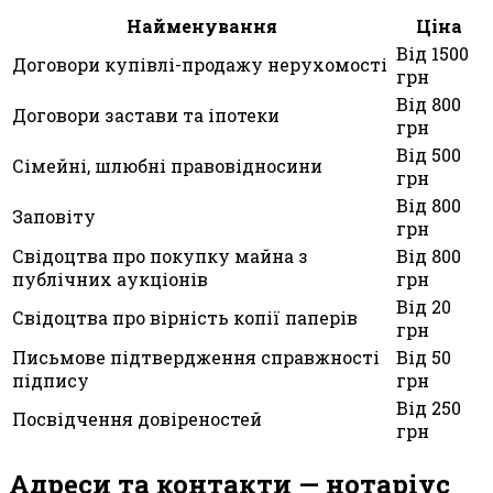
Найменування
Ціна
Від 1500
Договори купівлі-продажу нерухомості
грн
Від 800
Договори застави та іпотеки
грн
Від 500
Сімейні, шлюбні правовідносини
грн
Від 800
Заповіту
грн
Свідоцтва про покупку майна з
Від 800
публічних аукціонів
грн
Від 20
Свідоцтва про вірність копії паперів
грн
Письмове підтвердження справжності
Від 50
підпису
грн
Від 250
Посвідчення довіреностей
грн
Адреси та контакти — нотаріус