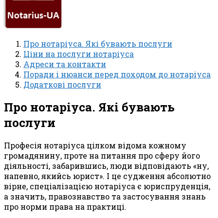
Про нотаріуса. Які бувають послуги
Ціни на послуги нотаріуса
Адреси та контакти
Поради і нюанси перед походом до нотаріуса
Додаткові послуги
Про нотаріуса. Які бувають
послуги
Професія нотаріуса цілком відома кожному
громадянину, проте на питання про сферу його
діяльності, забарившись, люди відповідають «ну,
напевно, якийсь юрист». І це судження абсолютно
вірне, спеціалізацією нотаріуса є юриспруденція,
а значить, правознавство та застосування знань
про норми права на практиці.