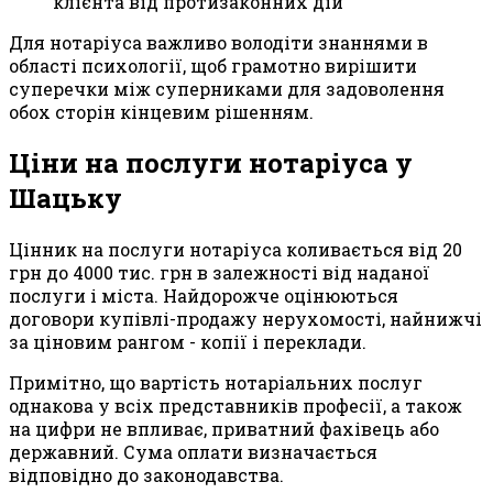
клієнта від протизаконних дій
Для нотаріуса важливо володіти знаннями в
області психології, щоб грамотно вирішити
суперечки між суперниками для задоволення
обох сторін кінцевим рішенням.
Ціни на послуги нотаріуса у
Шацьку
Цінник на послуги нотаріуса коливається від 20
грн до 4000 тис. грн в залежності від наданої
послуги і міста. Найдорожче оцінюються
договори купівлі-продажу нерухомості, найнижчі
за ціновим рангом - копії і переклади.
Примітно, що вартість нотаріальних послуг
однакова у всіх представників професії, а також
на цифри не впливає, приватний фахівець або
державний. Сума оплати визначається
відповідно до законодавства.