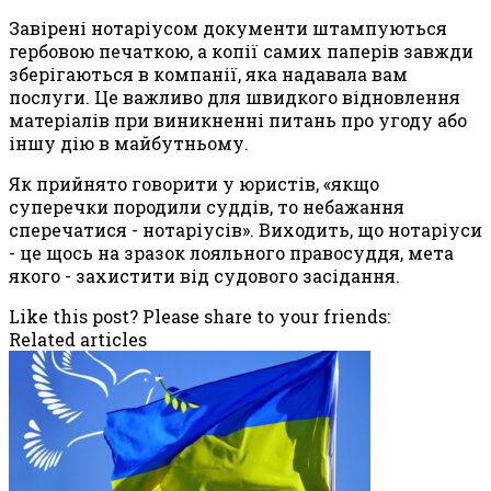
Завірені нотаріусом документи штампуються
гербовою печаткою, а копії самих паперів завжди
зберігаються в компанії, яка надавала вам
послуги. Це важливо для швидкого відновлення
матеріалів при виникненні питань про угоду або
іншу дію в майбутньому.
Як прийнято говорити у юристів, «якщо
суперечки породили суддів, то небажання
сперечатися - нотаріусів». Виходить, що нотаріуси
- це щось на зразок лояльного правосуддя, мета
якого - захистити від судового засідання.
Like this post? Please share to your friends:
Related articles