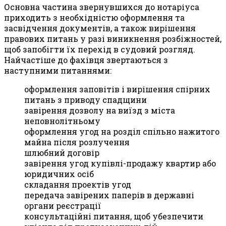
Основна частина звернувшихся до нотаріуса
приходить з необхідністю оформлення та
засвідчення документів, а також вирішення
правових питань у разі виникнення розбіжностей,
щоб запобігти їх перехід в судовий розгляд.
Найчастіше до фахівця звертаються з
наступними питаннями:
оформлення заповітів і вирішення спірних
питань з приводу спадщини
завірення дозволу на виїзд з міста
неповнолітньому
оформлення угод на розділ спільно нажитого
майна після розлучення
шлюбний договір
завірення угод купівлі-продажу квартир або
юридичних осіб
складання проектів угод
передача завірених паперів в державні
органи реєстрації
консультаційні питання, щоб убезпечити