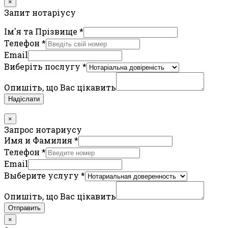
×
Запит нотаріусу
Ім'я та Прізвище
*
Телефон
*
Email
Виберіть послугу
*
Опишіть, що Вас цікавить
Надіслати
×
Запрос нотариусу
Имя и Фамилия
*
Телефон
*
Email
Выберите услугу
*
Опишіть, що Вас цікавить
Отправить
×