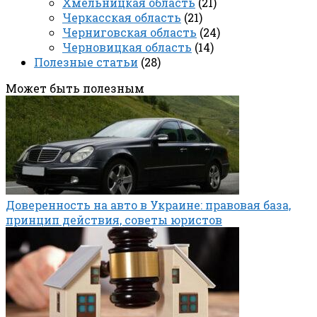
Хмельницкая область
(21)
Черкасская область
(21)
Черниговская область
(24)
Черновицкая область
(14)
Полезные статьи
(28)
Может быть полезным
Доверенность на авто в Украине: правовая база,
принцип действия, советы юристов