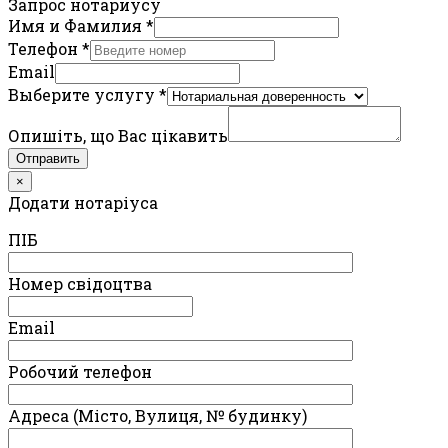
Запрос нотариусу
Имя и Фамилия
*
Телефон
*
Email
Выберите услугу
*
Опишіть, що Вас цікавить
Отправить
×
Додати нотаріуса
ПIБ
Номер свідоцтва
Email
Робочий телефон
Адреса (Місто, Вулиця, № будинку)