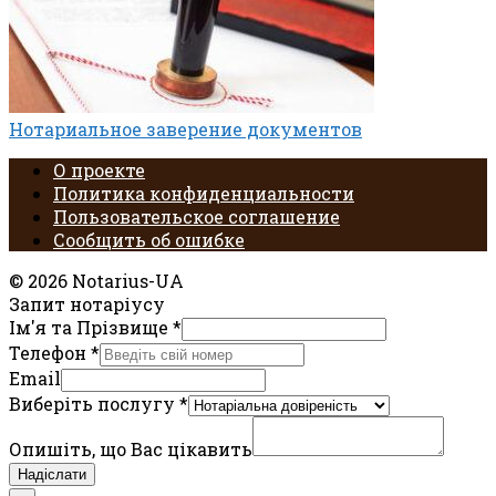
Нотариальное заверение документов
О проекте
Политика конфиденциальности
Пользовательское соглашение
Сообщить об ошибке
© 2026 Notarius-UA
Запит нотаріусу
Ім'я та Прізвище
*
Телефон
*
Email
Виберіть послугу
*
Опишіть, що Вас цікавить
Надіслати