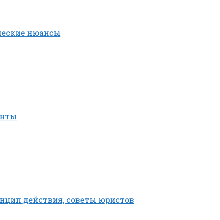
ческие нюансы
енты
ринцип действия, советы юристов