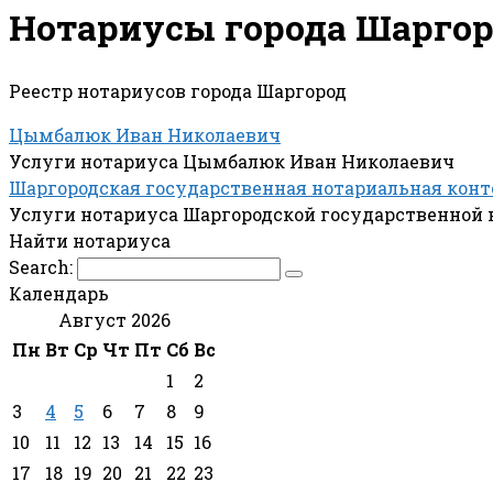
Нотариусы города Шарго
Реестр нотариусов города Шаргород
Цымбалюк Иван Николаевич
Услуги нотариуса Цымбалюк Иван Николаевич
Шаргородская государственная нотариальная конт
Услуги нотариуса Шаргородской государственной 
Найти нотариуса
Search:
Календарь
Август 2026
Пн
Вт
Ср
Чт
Пт
Сб
Вс
1
2
3
4
5
6
7
8
9
10
11
12
13
14
15
16
17
18
19
20
21
22
23