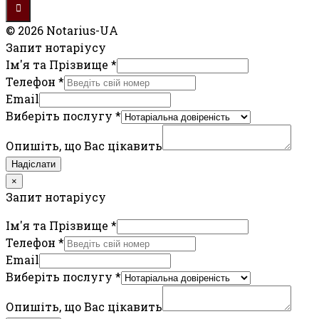
© 2026 Notarius-UA
Запит нотаріусу
Ім'я та Прізвище
*
Телефон
*
Email
Виберіть послугу
*
Опишіть, що Вас цікавить
Надіслати
×
Запит нотаріусу
Ім'я та Прізвище
*
Телефон
*
Email
Виберіть послугу
*
Опишіть, що Вас цікавить