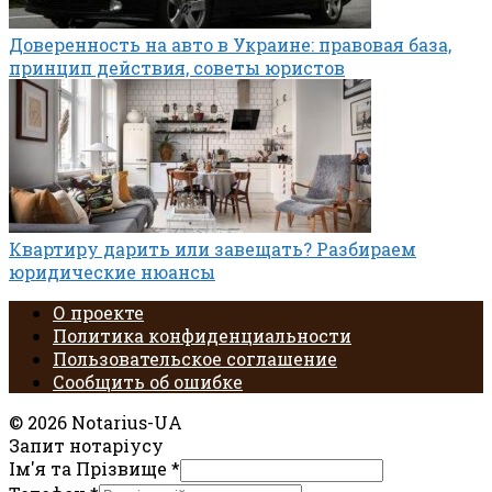
Доверенность на авто в Украине: правовая база,
принцип действия, советы юристов
Квартиру дарить или завещать? Разбираем
юридические нюансы
О проекте
Политика конфиденциальности
Пользовательское соглашение
Сообщить об ошибке
© 2026 Notarius-UA
Запит нотаріусу
Ім'я та Прізвище
*