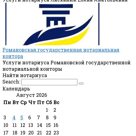
Романовская государственная нотариальная
контора
Услуги нотариуса Романовской государственной
нотариальной конторы
Найти нотариуса
Search:
Календарь
Август 2026
Пн
Вт
Ср
Чт
Пт
Сб
Вс
1
2
3
4
5
6
7
8
9
10
11
12
13
14
15
16
17
18
19
20
21
22
23