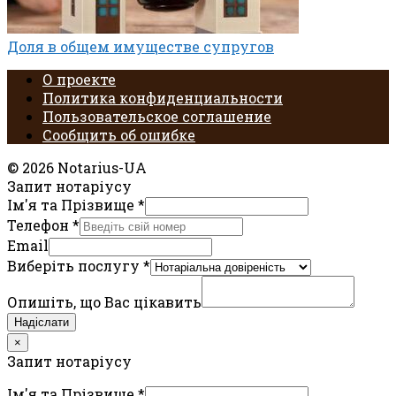
Доля в общем имуществе супругов
О проекте
Политика конфиденциальности
Пользовательское соглашение
Сообщить об ошибке
© 2026 Notarius-UA
Запит нотаріусу
Ім'я та Прізвище
*
Телефон
*
Email
Виберіть послугу
*
Опишіть, що Вас цікавить
Надіслати
×
Запит нотаріусу
Ім'я та Прізвище
*