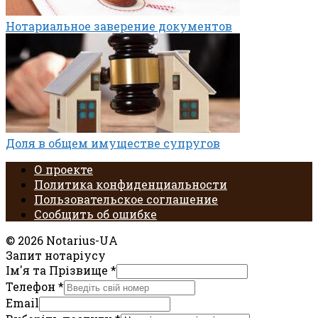
Нотариальное заверение документов
Доля в общем имуществе супругов
О проекте
Политика конфиденциальности
Пользовательское соглашение
Сообщить об ошибке
© 2026 Notarius-UA
Запит нотаріусу
Ім'я та Прізвище
*
Телефон
*
Email