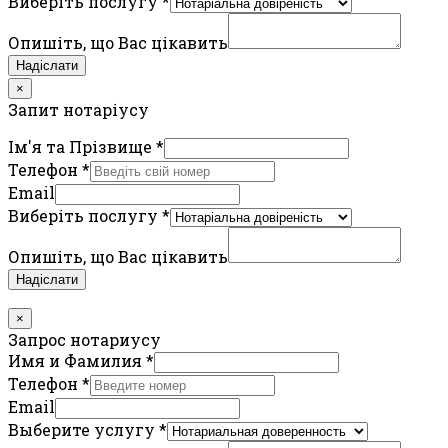
Виберіть послугу
*
Опишіть, що Вас цікавить
Надіслати
×
Запит нотаріусу
Ім'я та Прізвище
*
Телефон
*
Email
Виберіть послугу
*
Опишіть, що Вас цікавить
Надіслати
×
Запрос нотариусу
Имя и Фамилия
*
Телефон
*
Email
Выберите услугу
*