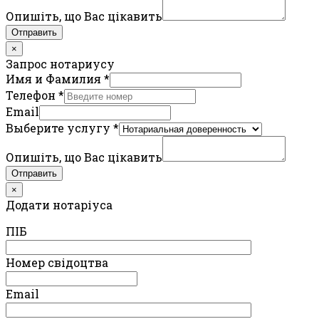
Опишіть, що Вас цікавить
Отправить
×
Запрос нотариусу
Имя и Фамилия
*
Телефон
*
Email
Выберите услугу
*
Опишіть, що Вас цікавить
Отправить
×
Додати нотаріуса
ПIБ
Номер свідоцтва
Email