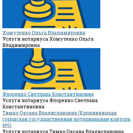
Хомутенко Ольга Владимировна
Услуги нотариуса Хомутенко Ольга
Владимировна
Флоренко Светлана Константиновна
Услуги нотариуса Флоренко Светлана
Константиновна
Тимко Оксана Владиславовна (Кропивницкая
городская государственная нотариальная контора
№1)
Услуги нотариуса Тимко Оксана Владиславовна