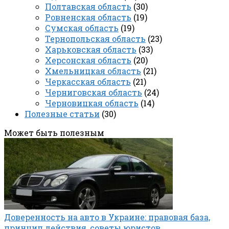
Полтавская область
(30)
Ровненская область
(19)
Сумская область
(19)
Тернопольская область
(23)
Харьковская область
(33)
Херсонская область
(20)
Хмельницкая область
(21)
Черкасская область
(21)
Черниговская область
(24)
Черновицкая область
(14)
Полезные статьи
(30)
Может быть полезным
Доверенность на авто в Украине: правовая база,
принцип действия, советы юристов