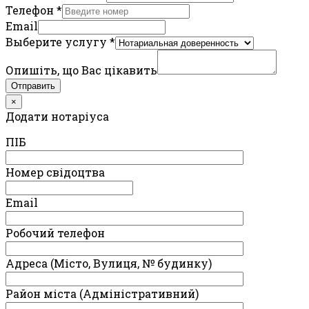
Телефон
*
Email
Выберите услугу
*
Опишіть, що Вас цікавить
Отправить
×
Додати нотаріуса
ПIБ
Номер свідоцтва
Email
Робочий телефон
Адреса (Місто, Вулиця, № будинку)
Район міста (Адміністративний)