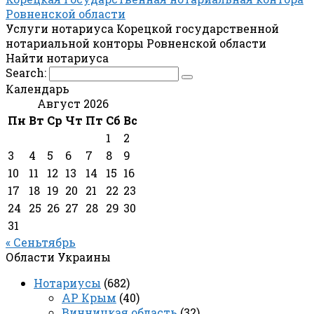
Ровненской области
Услуги нотариуса Корецкой государственной
нотариальной конторы Ровненской области
Найти нотариуса
Search:
Календарь
Август 2026
Пн
Вт
Ср
Чт
Пт
Сб
Вс
1
2
3
4
5
6
7
8
9
10
11
12
13
14
15
16
17
18
19
20
21
22
23
24
25
26
27
28
29
30
31
« Сеньтябрь
Области Украины
Нотариусы
(682)
АР Крым
(40)
Винницкая область
(32)