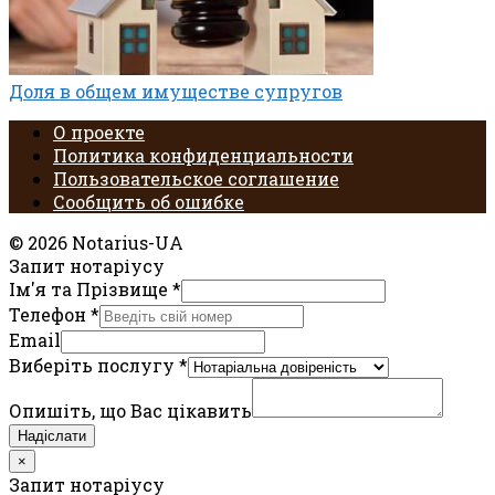
Доля в общем имуществе супругов
О проекте
Политика конфиденциальности
Пользовательское соглашение
Сообщить об ошибке
© 2026 Notarius-UA
Запит нотаріусу
Ім'я та Прізвище
*
Телефон
*
Email
Виберіть послугу
*
Опишіть, що Вас цікавить
Надіслати
×
Запит нотаріусу