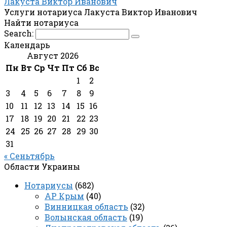
Лакуста Виктор Иванович
Услуги нотариуса Лакуста Виктор Иванович
Найти нотариуса
Search:
Календарь
Август 2026
Пн
Вт
Ср
Чт
Пт
Сб
Вс
1
2
3
4
5
6
7
8
9
10
11
12
13
14
15
16
17
18
19
20
21
22
23
24
25
26
27
28
29
30
31
« Сеньтябрь
Области Украины
Нотариусы
(682)
АР Крым
(40)
Винницкая область
(32)
Волынская область
(19)