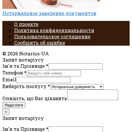
Нотариальное заверение документов
О проекте
Политика конфиденциальности
Пользовательское соглашение
Сообщить об ошибке
© 2026 Notarius-UA
Запит нотаріусу
Ім'я та Прізвище
*
Телефон
*
Email
Виберіть послугу
*
Опишіть, що Вас цікавить
Надіслати
×
Запит нотаріусу
Ім'я та Прізвище
*