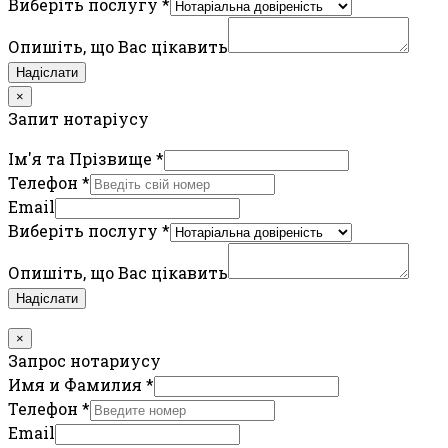
Виберіть послугу
*
Опишіть, що Вас цікавить
Надіслати
×
Запит нотаріусу
Ім'я та Прізвище
*
Телефон
*
Email
Виберіть послугу
*
Опишіть, що Вас цікавить
Надіслати
×
Запрос нотариусу
Имя и Фамилия
*
Телефон
*
Email