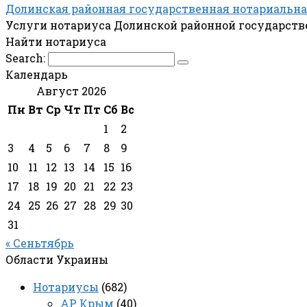
Долинская районная государственная нотариальна
Услуги нотариуса Долинской районной государст
Найти нотариуса
Search:
Календарь
Август 2026
Пн
Вт
Ср
Чт
Пт
Сб
Вс
1
2
3
4
5
6
7
8
9
10
11
12
13
14
15
16
17
18
19
20
21
22
23
24
25
26
27
28
29
30
31
« Сеньтябрь
Области Украины
Нотариусы
(682)
АР Крым
(40)