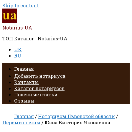
Skip to content
Notarius-UA
ТОП Каталог | Notarius-UA
UK
RU
Главная
Добавить нотариуса
Контакты
Каталог нотариусов
Полезные статьи
Отзывы
Главная
/
Нотариусы Львовской области
/
Перемышляны
/ Юзва Виктория Яковлевна