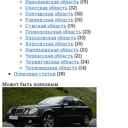
Николаевская область
(19)
Одесская область
(32)
Полтавская область
(30)
Ровненская область
(19)
Сумская область
(19)
Тернопольская область
(23)
Харьковская область
(33)
Херсонская область
(20)
Хмельницкая область
(21)
Черкасская область
(21)
Черниговская область
(24)
Черновицкая область
(14)
Полезные статьи
(28)
Может быть полезным