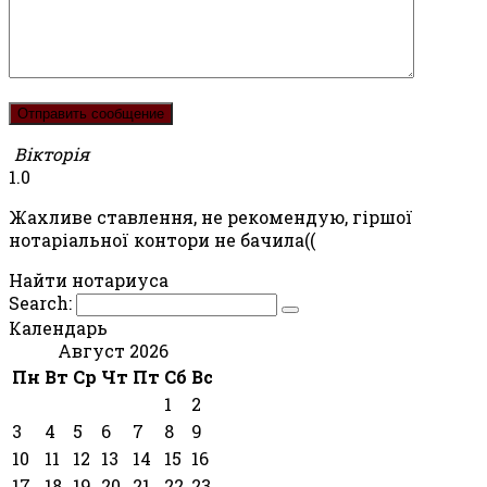
Вікторія
1.0
Жахливе ставлення, не рекомендую, гіршої
нотаріальної контори не бачила((
Найти нотариуса
Search:
Календарь
Август 2026
Пн
Вт
Ср
Чт
Пт
Сб
Вс
1
2
3
4
5
6
7
8
9
10
11
12
13
14
15
16
17
18
19
20
21
22
23