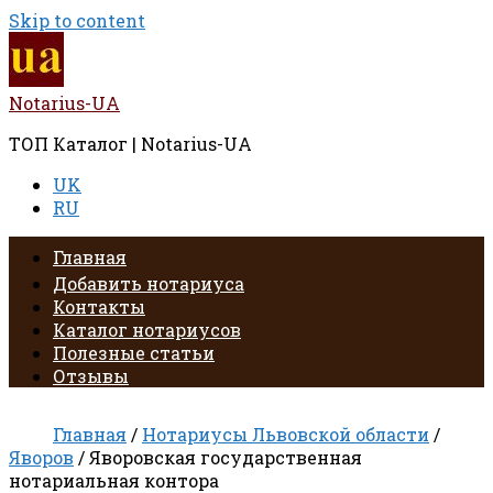
Skip to content
Notarius-UA
ТОП Каталог | Notarius-UA
UK
RU
Главная
Добавить нотариуса
Контакты
Каталог нотариусов
Полезные статьи
Отзывы
Главная
/
Нотариусы Львовской области
/
Яворов
/ Яворовская государственная
нотариальная контора