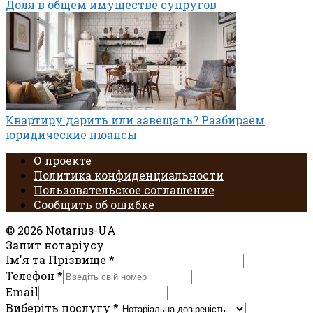
Доля в общем имуществе супругов
Квартиру дарить или завещать? Разбираем
юридические нюансы
О проекте
Политика конфиденциальности
Пользовательское соглашение
Сообщить об ошибке
© 2026 Notarius-UA
Запит нотаріусу
Ім'я та Прізвище
*
Телефон
*
Email
Виберіть послугу
*