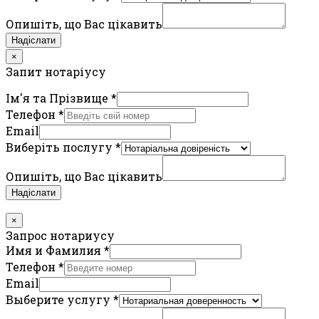
Опишіть, що Вас цікавить
Надіслати
×
Запит нотаріусу
Ім'я та Прізвище
*
Телефон
*
Email
Виберіть послугу
*
Опишіть, що Вас цікавить
Надіслати
×
Запрос нотариусу
Имя и Фамилия
*
Телефон
*
Email
Выберите услугу
*