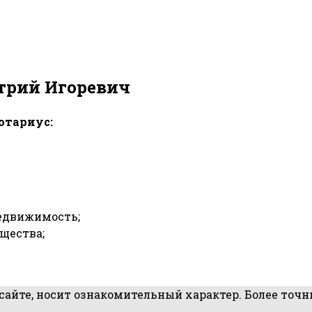
трий Игоревич
отариус:
недвижимость;
щества;
йте, носит ознакомительный характер. Более точные
.