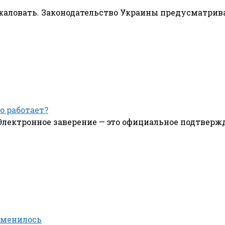
бжаловать. Законодательство Украины предусматрив
о работает?
Электронное заверение — это официальное подтвер
зменилось