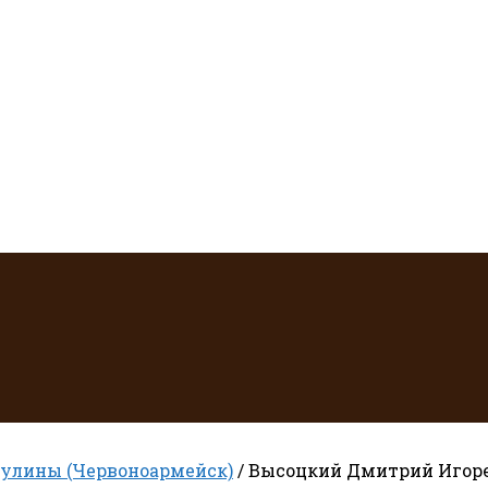
улины (Червоноармейск)
/ Высоцкий Дмитрий Игор