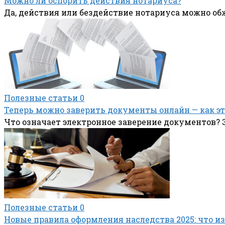
Можно ли оспорить действия нотариуса?
Да, действия или бездействие нотариуса можно о
Полезные статьи
0
Теперь можно заверить документы онлайн — как эт
Что означает электронное заверение документов? 
Полезные статьи
0
Новые правила оформления наследства 2025: что и