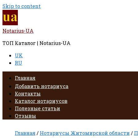
Skip to content
Notarius-UA
ТОП Каталог | Notarius-UA
UK
RU
Главная
Добавить нотариуса
Контакты
Каталог нотариусов
Полезные статьи
Отзывы
Главная
/
Нотариусы Житомирской области
/
П