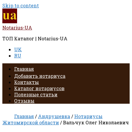
Skip to content
Notarius-UA
ТОП Каталог | Notarius-UA
UK
RU
Главная
Добавить нотариуса
Контакты
Каталог нотариусов
Полезные статьи
Отзывы
Главная
/
Андрушевка
/
Нотариусы
Житомирской области
/ Вальчук Олег Николаевич