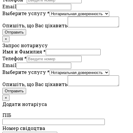
Email
Выберите услугу
*
Опишіть, що Вас цікавить
Отправить
×
Запрос нотариусу
Имя и Фамилия
*
Телефон
*
Email
Выберите услугу
*
Опишіть, що Вас цікавить
Отправить
×
Додати нотаріуса
ПIБ
Номер свідоцтва